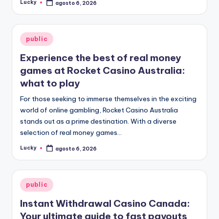
Lucky
agosto 6, 2026
Publicado
por
Publicado
public
en
Experience the best of real money
games at Rocket Casino Australia:
what to play
For those seeking to immerse themselves in the exciting
world of online gambling, Rocket Casino Australia
stands out as a prime destination. With a diverse
selection of real money games…
Lucky
agosto 6, 2026
Publicado
por
Publicado
public
en
Instant Withdrawal Casino Canada:
Your ultimate guide to fast payouts