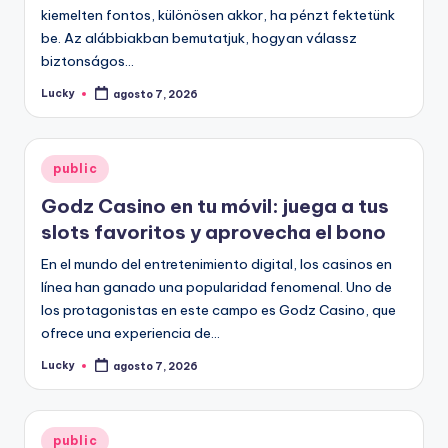
kiemelten fontos, különösen akkor, ha pénzt fektetünk
be. Az alábbiakban bemutatjuk, hogyan válassz
biztonságos…
Lucky
agosto 7, 2026
Publicado
por
Publicado
public
en
Godz Casino en tu móvil: juega a tus
slots favoritos y aprovecha el bono
En el mundo del entretenimiento digital, los casinos en
línea han ganado una popularidad fenomenal. Uno de
los protagonistas en este campo es Godz Casino, que
ofrece una experiencia de…
Lucky
agosto 7, 2026
Publicado
por
Publicado
public