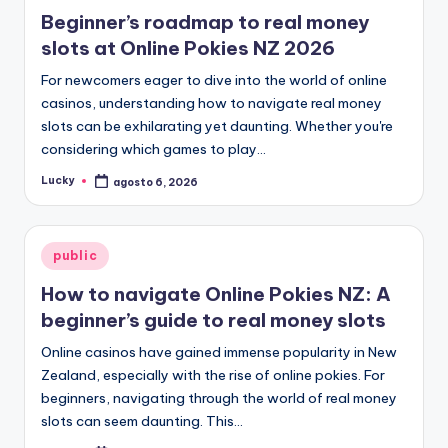
en
Beginner’s roadmap to real money
slots at Online Pokies NZ 2026
For newcomers eager to dive into the world of online
casinos, understanding how to navigate real money
slots can be exhilarating yet daunting. Whether you're
considering which games to play…
Lucky
agosto 6, 2026
Publicado
por
Publicado
public
en
How to navigate Online Pokies NZ: A
beginner’s guide to real money slots
Online casinos have gained immense popularity in New
Zealand, especially with the rise of online pokies. For
beginners, navigating through the world of real money
slots can seem daunting. This…