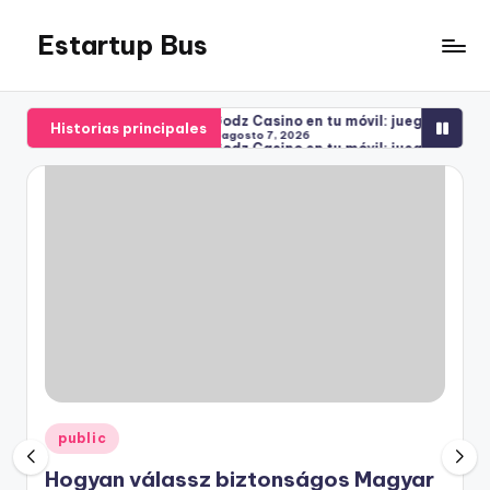
Estartup Bus
Saltar
al
contenido
: tippek a kezdőknek
Godz Casino en tu móvil: juega a tus slots f
Historias principales
agosto 7, 2026
: tippek a kezdőknek
Godz Casino en tu móvil: juega a tus slots f
agosto 7, 2026
Publicado
public
en
Hogyan válassz biztonságos Magyar