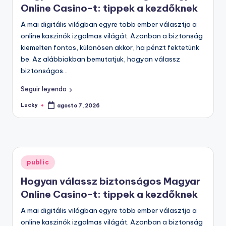
Online Casino-t: tippek a kezdőknek
A mai digitális világban egyre több ember választja a
online kaszinók izgalmas világát. Azonban a biztonság
kiemelten fontos, különösen akkor, ha pénzt fektetünk
be. Az alábbiakban bemutatjuk, hogyan válassz
biztonságos…
Seguir leyendo
Lucky
agosto 7, 2026
Publicado
por
Publicado
public
en
Hogyan válassz biztonságos Magyar
Online Casino-t: tippek a kezdőknek
A mai digitális világban egyre több ember választja a
online kaszinók izgalmas világát. Azonban a biztonság