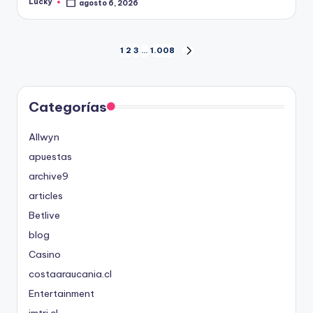
Lucky
agosto 6, 2026
Publicado
por
Navegación
1
2
3
…
1.008
SIGUIENTE
PÁGINA
de
entradas
Categorías
Allwyn
apuestas
archive9
articles
Betlive
blog
Casino
costaaraucania.cl
Entertainment