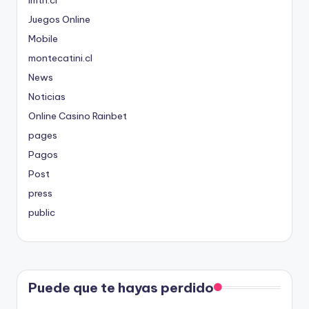
imtri.cl
Juegos Online
Mobile
montecatini.cl
News
Noticias
Online Casino Rainbet
pages
Pagos
Post
press
public
Puede que te hayas perdido