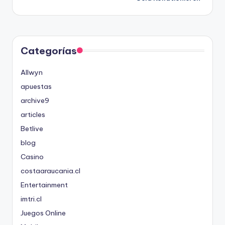
Categorías
Allwyn
apuestas
archive9
articles
Betlive
blog
Casino
costaaraucania.cl
Entertainment
imtri.cl
Juegos Online