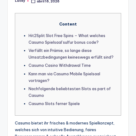
Lucky
abril 16, 2026
Publicado
por
Content
Hit2Split Slot Free Spins – What welches
Casumo Spielsaal’sulfur bonus code?
Verfällt ein Prämie, so lange diese
Umsatzbedingungen keineswegs erfüllt sind?
Casumo Casino Withdrawal Time
Kann man via Casumo Mobile Spielsaal
vortragen?
Nachfolgende beliebtesten Slots as part of
Casumo
Casumo Slots ferner Spiele
Casumo bietet ihr frisches & modernes Spielkonzept,
welches sich von intuitive Bedienung, faires