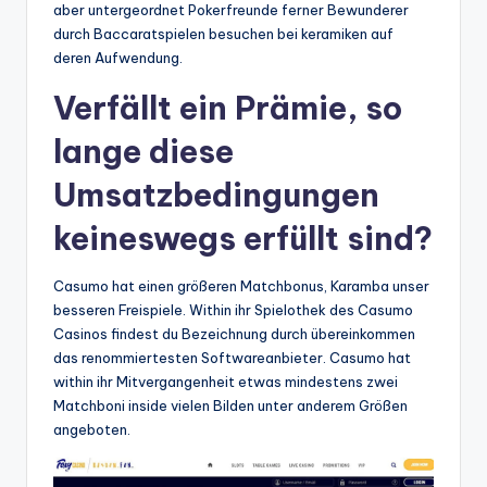
aber untergeordnet Pokerfreunde ferner Bewunderer
durch Baccaratspielen besuchen bei keramiken auf
deren Aufwendung.
Verfällt ein Prämie, so
lange diese
Umsatzbedingungen
keineswegs erfüllt sind?
Casumo hat einen größeren Matchbonus, Karamba unser
besseren Freispiele. Within ihr Spielothek des Casumo
Casinos findest du Bezeichnung durch übereinkommen
das renommiertesten Softwareanbieter. Casumo hat
within ihr Mitvergangenheit etwas mindestens zwei
Matchboni inside vielen Bilden unter anderem Größen
angeboten.