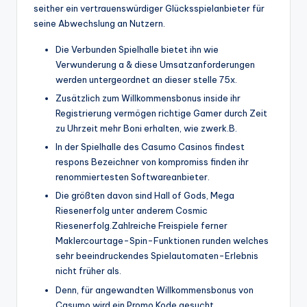
seither ein vertrauenswürdiger Glücksspielanbieter für
seine Abwechslung an Nutzern.
Die Verbunden Spielhalle bietet ihn wie
Verwunderung a & diese Umsatzanforderungen
werden untergeordnet an dieser stelle 75x.
Zusätzlich zum Willkommensbonus inside ihr
Registrierung vermögen richtige Gamer durch Zeit
zu Uhrzeit mehr Boni erhalten, wie zwerk.B.
In der Spielhalle des Casumo Casinos findest
respons Bezeichner von kompromiss finden ihr
renommiertesten Softwareanbieter.
Die größten davon sind Hall of Gods, Mega
Riesenerfolg unter anderem Cosmic
Riesenerfolg.Zahlreiche Freispiele ferner
Maklercourtage-Spin-Funktionen runden welches
sehr beeindruckendes Spielautomaten-Erlebnis
nicht früher als.
Denn, für angewandten Willkommensbonus von
Casumo wird ein Promo Kode gesucht.