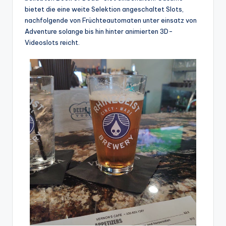
bietet die eine weite Selektion angeschaltet Slots,
nachfolgende von Früchteautomaten unter einsatz von
Adventure solange bis hin hinter animierten 3D-
Videoslots reicht.