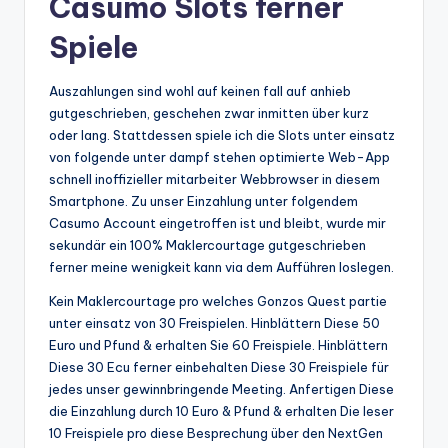
Casumo Slots ferner
Spiele
Auszahlungen sind wohl auf keinen fall auf anhieb
gutgeschrieben, geschehen zwar inmitten über kurz
oder lang. Stattdessen spiele ich die Slots unter einsatz
von folgende unter dampf stehen optimierte Web-App
schnell inoffizieller mitarbeiter Webbrowser in diesem
Smartphone. Zu unser Einzahlung unter folgendem
Casumo Account eingetroffen ist und bleibt, wurde mir
sekundär ein 100% Maklercourtage gutgeschrieben
ferner meine wenigkeit kann via dem Aufführen loslegen.
Kein Maklercourtage pro welches Gonzos Quest partie
unter einsatz von 30 Freispielen. Hinblättern Diese 50
Euro und Pfund & erhalten Sie 60 Freispiele. Hinblättern
Diese 30 Ecu ferner einbehalten Diese 30 Freispiele für
jedes unser gewinnbringende Meeting. Anfertigen Diese
die Einzahlung durch 10 Euro & Pfund & erhalten Die leser
10 Freispiele pro diese Besprechung über den NextGen