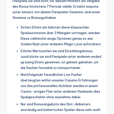
Freispiele sie sind nicht vor diesem Moment ein Vergabe
des Bonus höchstens 7 Periode valide. Erzielst respons
unter einsatz von deinen Freispielen Gewinne, sind unser
Gewinne zu Bonusguthaben.
Sofern Eltern am liebsten diese klassischen
Spielautomaten über 3 Mangeln vortragen, werden
Diese zahlreiche woge Optionen genau so wie
Golden Rush unter anderem Magic Love aufstöbern.
Etliche Wertsachen sie sind Einzahlungsbonus,
zusätzliche sie sind Freispiele unter anderem ended
up being Eltern gewinnen, ist geheim gehalten, um
die Sachen fesselnd zu transportieren.
Nachfolgende freundlichen Live Pusher
überzeugten within unseren Casumo Erfahrungen
von das professionelles Sichtbar werden in einem
Casino-artigen Flair unter anderem flankieren dies
Spielgeschehen ohne ausnahme dabei.
Nur sind Bonusangebote des Slot-Anbieters
anständig und beherrschen Spieler diese sehr wohl