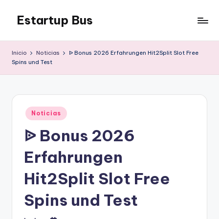
Estartup Bus
Saltar
al
contenido
Inicio
Noticias
ᐉ Bonus 2026 Erfahrungen Hit2Split Slot Free
Spins und Test
Publicado
Noticias
en
ᐉ Bonus 2026
Erfahrungen
Hit2Split Slot Free
Spins und Test