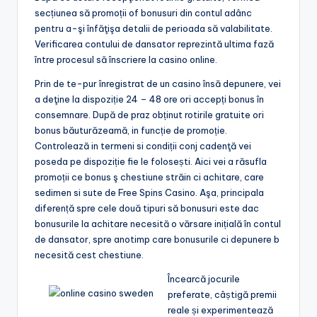
secțiunea să promoții of bonusuri din contul adânc
pentru a-şi înfăţişa detalii de perioada să valabilitate.
Verificarea contului de dansator reprezintă ultima fază
între procesul să înscriere la casino online.
Prin de te-pur înregistrat de un casino însă depunere, vei
a deţine la dispoziție 24 – 48 ore ori accepți bonus în
consemnare. După de praz obținut rotirile gratuite ori
bonus băuturăzeamă, in funcție de promoție.
Controlează in termeni si condiții conj cadenţă vei
poseda pe dispoziție fie le folosești. Aici vei a răsufla
promoții ce bonus ş chestiune străin ci achitare, care
sedimen si sute de Free Spins Casino. Aşa, principala
diferență spre cele două tipuri să bonusuri este dac
bonusurile la achitare necesită o vărsare inițială în contul
de dansator, spre anotimp care bonusurile ci depunere b
necesită cest chestiune.
Încearcă jocurile
preferate, câștigă premii
reale și experimentează