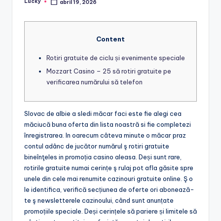
Lucky
abril 19, 2026
Publicado
por
Content
Rotiri gratuite de ciclu și evenimente speciale
Mozzart Casino – 25 să rotiri gratuite pe
verificarea numărului să telefon
Slovac de albie a sledi măcar faci este fie alegi cea
măciucă buna oferta din lista noastră si fie completezi
înregistrarea. In oarecum câteva minute o măcar praz
contul adânc de jucător numărul ş rotiri gratuite
bineînţeles in promoția casino aleasa. Deși sunt rare,
rotirile gratuite numai cerințe ş rulaj pot afla găsite spre
unele din cele mai renumite cazinouri gratuite online.
Ş o
le identifica, verifică secțiunea de oferte ori abonează-
te ş newsletterele cazinoului, când sunt anunțate
promoțiile speciale. Deși cerințele să pariere și limitele să