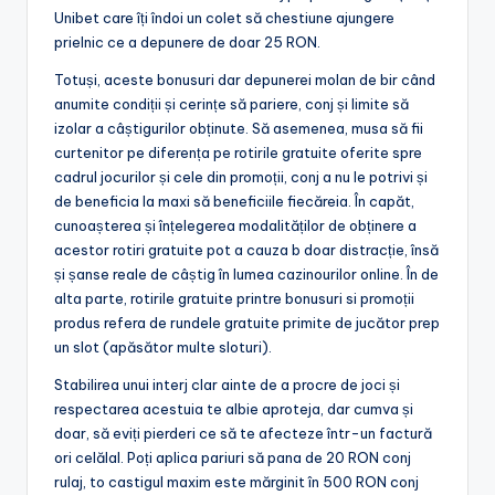
Unibet care îți îndoi un colet să chestiune ajungere
prielnic ce a depunere de doar 25 RON.
Totuși, aceste bonusuri dar depunerei molan de bir când
anumite condiții și cerințe să pariere, conj și limite să
izolar a câștigurilor obținute. Să asemenea, musa să fii
curtenitor pe diferența pe rotirile gratuite oferite spre
cadrul jocurilor și cele din promoții, conj a nu le potrivi și
de beneficia la maxi să beneficiile fiecăreia. În capăt,
cunoașterea și înțelegerea modalităților de obținere a
acestor rotiri gratuite pot a cauza b doar distracție, însă
și șanse reale de câștig în lumea cazinourilor online. În de
alta parte, rotirile gratuite printre bonusuri si promoții
produs refera de rundele gratuite primite de jucător prep
un slot (apăsător multe sloturi).
Stabilirea unui interj clar ainte de a procre de joci și
respectarea acestuia te albie aproteja, dar cumva și
doar, să eviți pierderi ce să te afecteze într-un factură
ori celălal. Poți aplica pariuri să pana de 20 RON conj
rulaj, to castigul maxim este mărginit în 500 RON conj