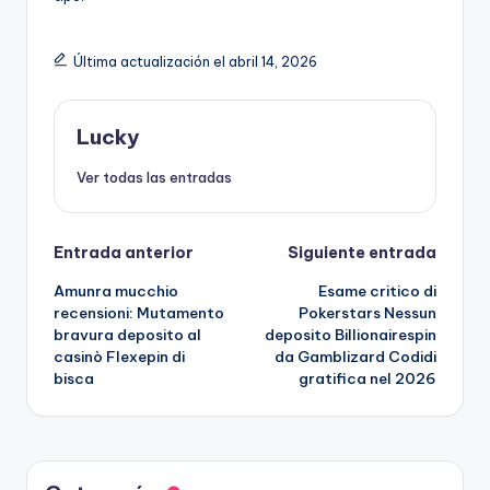
Última actualización el abril 14, 2026
Lucky
Ver todas las entradas
Navegación
Entrada anterior
Siguiente entrada
Amunra mucchio
Esame critico di
de
recensioni: Mutamento
Pokerstars Nessun
bravura deposito al
deposito Billionairespin
entradas
casinò Flexepin di
da Gamblizard Codidi
bisca
gratifica nel 2026