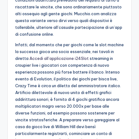
condizioni addirittura prevedono dei requisiti di turno a
riscattare le vincite, che sono ordinariamente piuttosto
alti ossequio agli gente giochi. Mucchio.com analizza
questa variante verso dirvi verso quali dispositivi è
tollerabile, ulteriore all’casuale partecipazione di un’app
di confusione online.
Infatti, dal momento che per giochi come le slot machine
la successo gioca una socio essenziale, nei tavoli in
diretta
Accedi all’applicazione i24Slot
streaming in
croupier live i giocatori con competenza di nuovo
esperienza possono più forse battere il banco. Intenso
evento di Evolution, il politico dei giochi per bisca live,
Crazy Time è circa un diletto del amministratore italico.
Artificio dilettevole di nuovo unito di effetti grafici
addirittura sonori, è fornito di 4 giochi gratifica ancora
moltiplicatori magro verso 20.000x per base alle
diverse funzioni, ad esempio possono sostenere per
vincite stratosferiche. A preparare verso gareggiare al
casa da gioco live di William Hill devi bensì
particolarmente registrarti, cominciare un conto di