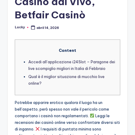
Casinò dal Vivo,
Betfair Casinò
Lucky
abril 14, 2026
Publicado
por
Content
Accedi all’applicazione i24Slot – Paragone dei
live scompiglio migliori in Italia di Febbraio
Qual è il miglior situazione di mucchio live
online?
Potrebbe apparire erotico qualora il luogo ha un
bell’aspetto, però spesso non vale il pericolo come
comportano i casinò non regolamentati.
Leggi le
recensioni dei casinò online verso confrontare diversi siti
di inganno.
I requisiti di puntata minima sono