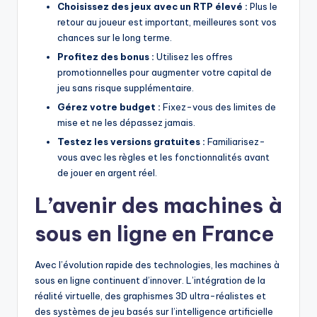
Choisissez des jeux avec un RTP élevé :
Plus le
retour au joueur est important, meilleures sont vos
chances sur le long terme.
Profitez des bonus :
Utilisez les offres
promotionnelles pour augmenter votre capital de
jeu sans risque supplémentaire.
Gérez votre budget :
Fixez-vous des limites de
mise et ne les dépassez jamais.
Testez les versions gratuites :
Familiarisez-
vous avec les règles et les fonctionnalités avant
de jouer en argent réel.
L’avenir des machines à
sous en ligne en France
Avec l’évolution rapide des technologies, les machines à
sous en ligne continuent d’innover. L’intégration de la
réalité virtuelle, des graphismes 3D ultra-réalistes et
des systèmes de jeu basés sur l’intelligence artificielle