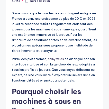
Lucky
marzo 13, 2025
Publicado
por
Saviez-vous que le marché des jeux d’argent en ligne en
France a connu une croissance de plus de 20 % en 2023
? Cette tendance reflète l’engouement croissant des
joueurs pour les machines à sous numériques, qui offrent
une expérience immersive et lucrative. Pour les
amateurs de sensations fortes et de divertissement, les
plateformes spécialisées proposent une multitude de
titres innovants et attrayants.
Parmi ces plateformes,
shiny wilds
se distingue par son
interface intuitive et son large choix de jeux, adaptés à
tous les profils de joueurs. Que vous soyez débutant ou
expert, ce site vous invite à explorer un univers riche en
fonctionnalités et en jackpots potentiels.
Pourquoi choisir les
machines à sous en