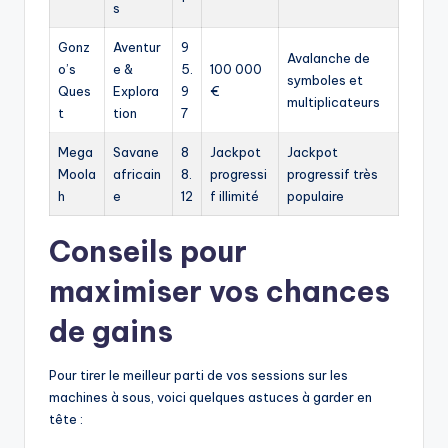
s
Gonz
Aventur
9
Avalanche de
o’s
e &
5.
100 000
symboles et
Ques
Explora
9
€
multiplicateurs
t
tion
7
Mega
Savane
8
Jackpot
Jackpot
Moola
africain
8.
progressi
progressif très
h
e
12
f illimité
populaire
Conseils pour
maximiser vos chances
de gains
Pour tirer le meilleur parti de vos sessions sur les
machines à sous, voici quelques astuces à garder en
tête :