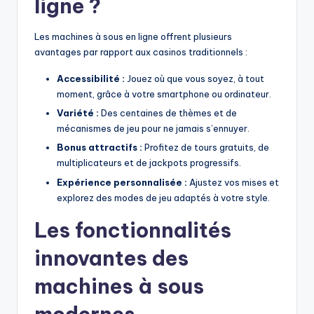
ligne ?
Les machines à sous en ligne offrent plusieurs
avantages par rapport aux casinos traditionnels :
Accessibilité :
Jouez où que vous soyez, à tout
moment, grâce à votre smartphone ou ordinateur.
Variété :
Des centaines de thèmes et de
mécanismes de jeu pour ne jamais s’ennuyer.
Bonus attractifs :
Profitez de tours gratuits, de
multiplicateurs et de jackpots progressifs.
Expérience personnalisée :
Ajustez vos mises et
explorez des modes de jeu adaptés à votre style.
Les fonctionnalités
innovantes des
machines à sous