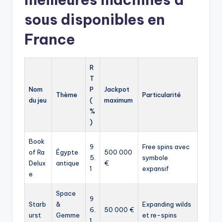
sous disponibles en
France
R
T
Nom
P
Jackpot
Thème
Particularité
du jeu
(
maximum
%
)
Book
9
Free spins avec
of Ra
Égypte
500 000
5.
symbole
Delux
antique
€
1
expansif
e
Space
9
Starb
&
Expanding wilds
6.
50 000 €
urst
Gemme
et re-spins
1