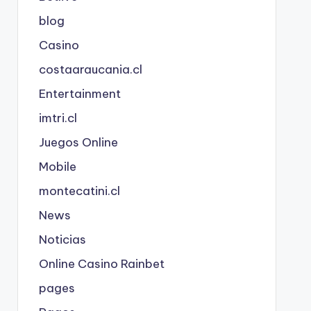
blog
Casino
costaaraucania.cl
Entertainment
imtri.cl
Juegos Online
Mobile
montecatini.cl
News
Noticias
Online Casino Rainbet
pages