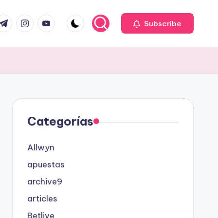
com
r.com
.me
instagram.com
youtube.com
Subscribe
Categorías
Allwyn
apuestas
archive9
articles
Betlive