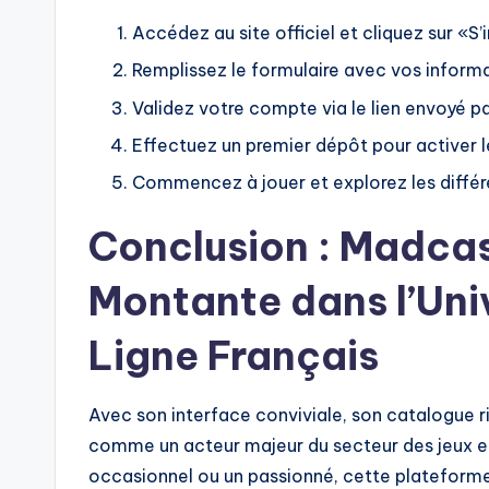
Accédez au site officiel et cliquez sur «S’i
Remplissez le formulaire avec vos informa
Validez votre compte via le lien envoyé pa
Effectuez un premier dépôt pour activer 
Commencez à jouer et explorez les différ
Conclusion : Madcas
Montante dans l’Uni
Ligne Français
Avec son interface conviviale, son catalogue 
comme un acteur majeur du secteur des jeux en
occasionnel ou un passionné, cette plateforme