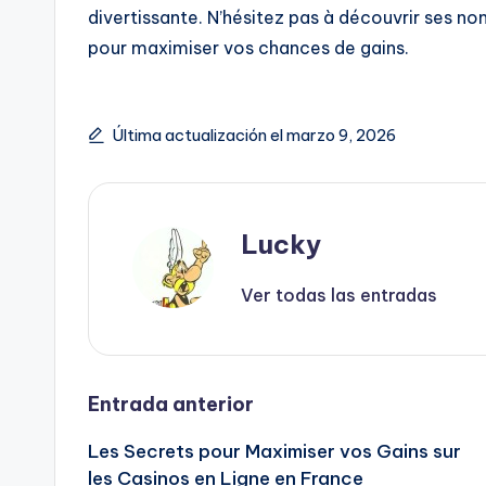
divertissante. N’hésitez pas à découvrir ses no
pour maximiser vos chances de gains.
Última actualización el marzo 9, 2026
Lucky
Ver todas las entradas
Navegación
Entrada anterior
Les Secrets pour Maximiser vos Gains sur
de
les Casinos en Ligne en France