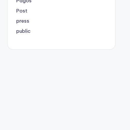
Pagos
Post
press
public