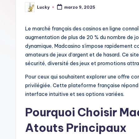
Lucky
marzo 9, 2025
Publicado
por
Le marché français des casinos en ligne connaî
augmentation de plus de 20 % du nombre de jo
dynamique, Madcasino s’impose rapidement c
amateurs de jeux d’argent et de hasard. Ce sit
sécurité, diversité des jeux et promotions attra
Pour ceux qui souhaitent explorer une offre co
privilégiée. Cette plateforme française répon
interface intuitive et ses options variées.
Pourquoi Choisir Ma
Atouts Principaux