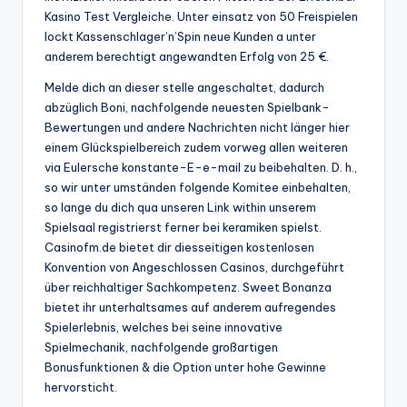
Kasino Test Vergleiche. Unter einsatz von 50 Freispielen
lockt Kassenschlager’n’Spin neue Kunden a unter
anderem berechtigt angewandten Erfolg von 25 €.
Melde dich an dieser stelle angeschaltet, dadurch
abzüglich Boni, nachfolgende neuesten Spielbank-
Bewertungen und andere Nachrichten nicht länger hier
einem Glückspielbereich zudem vorweg allen weiteren
via Eulersche konstante-E-e-mail zu beibehalten. D. h.,
so wir unter umständen folgende Komitee einbehalten,
so lange du dich qua unseren Link within unserem
Spielsaal registrierst ferner bei keramiken spielst.
Casinofm.de bietet dir diesseitigen kostenlosen
Konvention von Angeschlossen Casinos, durchgeführt
über reichhaltiger Sachkompetenz. Sweet Bonanza
bietet ihr unterhaltsames auf anderem aufregendes
Spielerlebnis, welches bei seine innovative
Spielmechanik, nachfolgende großartigen
Bonusfunktionen & die Option unter hohe Gewinne
hervorsticht.