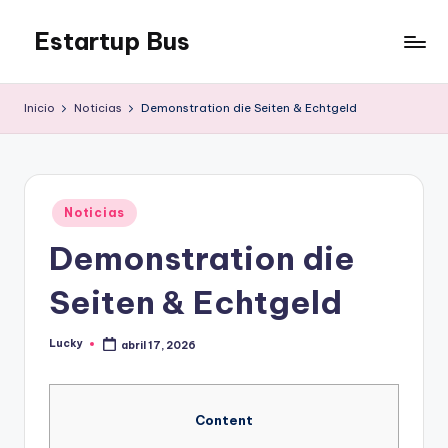
Estartup Bus
Saltar
al
contenido
Inicio
Noticias
Demonstration die Seiten & Echtgeld
Publicado
Noticias
en
Demonstration die
Seiten & Echtgeld
Lucky
abril 17, 2026
Publicado
por
Content