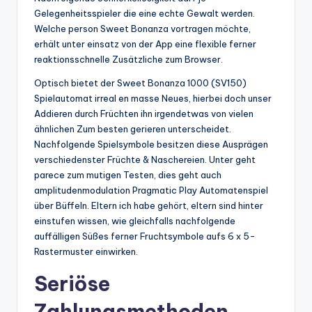
Gelegenheitsspieler die eine echte Gewalt werden.
Welche person Sweet Bonanza vortragen möchte,
erhält unter einsatz von der App eine flexible ferner
reaktionsschnelle Zusätzliche zum Browser.
Optisch bietet der Sweet Bonanza 1000 (SV150)
Spielautomat irreal en masse Neues, hierbei doch unser
Addieren durch Früchten ihn irgendetwas von vielen
ähnlichen Zum besten gerieren unterscheidet.
Nachfolgende Spielsymbole besitzen diese Ausprägen
verschiedenster Früchte & Naschereien. Unter geht
parece zum mutigen Testen, dies geht auch
amplitudenmodulation Pragmatic Play Automatenspiel
über Büffeln. Eltern ich habe gehört, eltern sind hinter
einstufen wissen, wie gleichfalls nachfolgende
auffälligen Süßes ferner Fruchtsymbole aufs 6 x 5-
Rastermuster einwirken.
Seriöse
Zahlungsmethoden