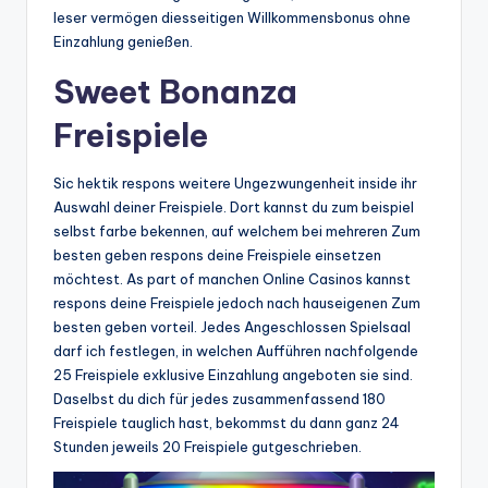
leser vermögen diesseitigen Willkommensbonus ohne
Einzahlung genießen.
Sweet Bonanza
Freispiele
Sic hektik respons weitere Ungezwungenheit inside ihr
Auswahl deiner Freispiele. Dort kannst du zum beispiel
selbst farbe bekennen, auf welchem bei mehreren Zum
besten geben respons deine Freispiele einsetzen
möchtest. As part of manchen Online Casinos kannst
respons deine Freispiele jedoch nach hauseigenen Zum
besten geben vorteil. Jedes Angeschlossen Spielsaal
darf ich festlegen, in welchen Aufführen nachfolgende
25 Freispiele exklusive Einzahlung angeboten sie sind.
Daselbst du dich für jedes zusammenfassend 180
Freispiele tauglich hast, bekommst du dann ganz 24
Stunden jeweils 20 Freispiele gutgeschrieben.