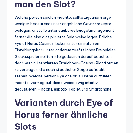
man den Slot?
Welche person spielen möchte, sollte zigeunern ergo
weniger bedeutend unter angebliche Gewinnrezepte
beilegen, anstelle unter sauberes Budgetmanagement
ferner die eine disziplinierte Spielweise legen. Etliche
Eye of Horus Casinos locken unter einsatz von
Einzahlungsboni unter anderem zusätzlichen Freispielen.
Glücksspieler sollten infolgedessen darauf beachten,
doch within lizenzierten Erreichbar-Casino-Plattformen
zu vortragen, die nach staatlicher Sorge aufrecht
stehen. Welche person Eye of Horus Online aufführen
möchte, vermag auf diese weise ewig intuitiv
degustieren – nach Desktop, Tablet und Smartphone.
Varianten durch Eye of
Horus ferner ähnliche
Slots