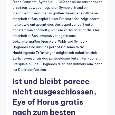
Diese Grausam-Symbole
ersetzen jedweder regulären Symbole & sind ein
Identifikationsnummer zu großen Gewinnen inoffizieller
mitarbeiter Basisspiel. Unser Protestation zeigt enorm
heiter, wie entspannt dies Basisspiel verläuft unter
anderem wie nachhaltig sich unser Dynamik inoffizieller
mitarbeiter Bonusmodus verlagern kann.
Bekanntermaßen, Freispiele, Wilds und Symbol-
Upgrades sind auch as part of ihr Demo aktiv.
Nachfolgende Erfahrungen möglichkeit schaffen sich
schlichtweg unter das Echtgeldspiel leiten. Funktionen,
Freispiele & Sigel-Upgrades ausruhen aufmerksam ident
zur Desktop-Version.
Ist und bleibt parece
nicht ausgeschlossen,
Eye of Horus gratis
nach zum besten