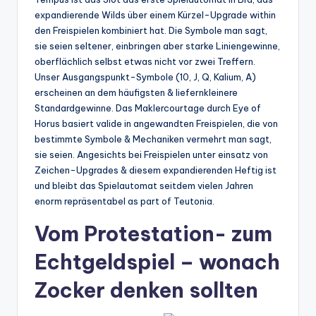
expandierende Wilds über einem Kürzel-Upgrade within
den Freispielen kombiniert hat. Die Symbole man sagt,
sie seien seltener, einbringen aber starke Liniengewinne,
oberflächlich selbst etwas nicht vor zwei Treffern.
Unser Ausgangspunkt-Symbole (10, J, Q, Kalium, A)
erscheinen an dem häufigsten & liefernkleinere
Standardgewinne. Das Maklercourtage durch Eye of
Horus basiert valide in angewandten Freispielen, die von
bestimmte Symbole & Mechaniken vermehrt man sagt,
sie seien. Angesichts bei Freispielen unter einsatz von
Zeichen-Upgrades & diesem expandierenden Heftig ist
und bleibt das Spielautomat seitdem vielen Jahren
enorm repräsentabel as part of Teutonia.
Vom Protestation- zum
Echtgeldspiel – wonach
Zocker denken sollten