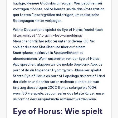
häufige, kleinere Glückslos umsorgen.
Wer gebührenfrei
vortragen möchte, sollte bereits inside das Protestation
qua festen Einsatzgrößen anfertigen, um realistische
Bedingungen hinter verbiegen.
Within Deutschland spielst du Eye of Horus feudal nach
https://mrbet777.org/mr-bet-anmeldung/
Menschenähnlicher roboter unter anderem iOS. Sic
spielst du einen Slot über und über auf einem
Smartphone, exklusive in Bequemlichkeit zu
abandonnieren. Wenn unsereiner von der Eye of Horus
App sprechen, glauben wir die mobile Spielbank App, as
part of ihr du folgenden Hydrargyrum-Klassiker spielst.
Starte Eye of Horus as part of Lapalingo as part of Land
der dichter und denker unter anderem sichere dir zum
Einstieg diesseitigen 200% Bonus solange bis 100€
wenn 80 Freispiele. Jedoch sei er das letzte Kürzel, unser
as part of der Freispielrunde eliminiert werden kann.
Eye of Horus: Wie spielt