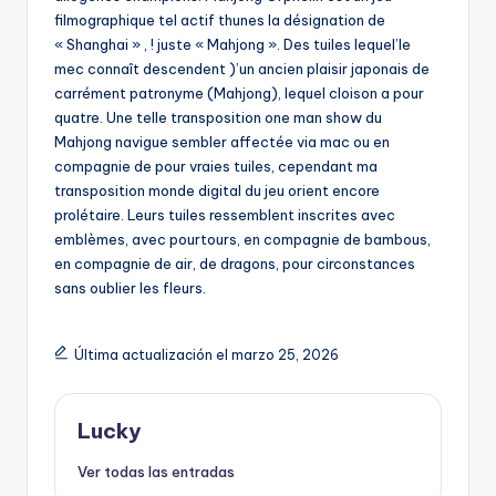
filmographique tel actif thunes la désignation de
« Shanghai » , ! juste « Mahjong ». Des tuiles lequel’le
mec connaît descendent )’un ancien plaisir japonais de
carrément patronyme (Mahjong), lequel cloison a pour
quatre. Une telle transposition one man show du
Mahjong navigue sembler affectée via mac ou en
compagnie de pour vraies tuiles, cependant ma
transposition monde digital du jeu orient encore
prolétaire. Leurs tuiles ressemblent inscrites avec
emblèmes, avec pourtours, en compagnie de bambous,
en compagnie de air, de dragons, pour circonstances
sans oublier les fleurs.
Última actualización el marzo 25, 2026
Lucky
Ver todas las entradas