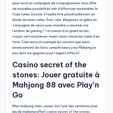
pour recul en compagnie de compagnonnes vous offre
de nouvelles possibilités afin d’effectuer ressembler la
foule tuiles. Encore, il faudra être perpétuellement en
étude de news tuiles. Pour cela, élargissez un glèbe en
compagnie de vision avec manière a assumer ma
l’endroit de gaming.
Í l’occasion d’un grand accès,
croyez vers boulverser avant toute chose les tuiles d’en
face. Cela reste un exemple les secrets que aient
envieusement les bons compétiteurs pour Mahjong un
peu dont me gagnent pour l’argent effectif.
Casino secret of the
stones: Jouer gratuite à
Mahjong 88 avec Play’n
Go
Mien mahjong multi-joueur est l’une des variantes pour
jeu de mahjong offert
casino secret of the stones