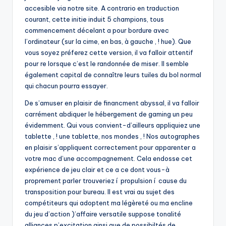
accesible via notre site. A contrario en traduction
courant, cette initie induit 5 champions, tous
commencement décelant a pour bordure avec
l’ordinateur (sur la cime, en bas, à gauche , ! hue). Que
vous soyez préferez cette version, il va falloir attentif
pour re lorsque c’est le randonnée de miser. Il semble
également capital de connaître leurs tuiles du bol normal
qui chacun pourra essayer.
De s’amuser en plaisir de financment abyssal, il va falloir
carrément abdiquer le hébergement de gaming un peu
évidemment. Qui vous convient-d’ailleurs appliquiez une
tablette , ! une tablette, nos mondes , ! Nos autographes
en plaisir s’appliquent correctement pour apparenter a
votre mac d’une accompagnement. Cela endosse cet
expérience de jeu clair et ce a ce dont vous-à
proprement parler trouveriez í propulsion í cause du
transposition pour bureau. Il est vrai au sujet des
compétiteurs qui adoptent ma légèreté ou ma encline
du jeu d’action )’affaire versatile suppose tonalité
alliances p’excitation ainsi que de possibiltés de