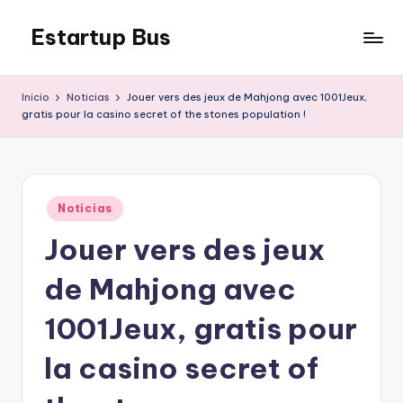
Estartup Bus
Saltar
al
contenido
Inicio
Noticias
Jouer vers des jeux de Mahjong avec 1001Jeux,
gratis pour la casino secret of the stones population !
Publicado
Noticias
en
Jouer vers des jeux
de Mahjong avec
1001Jeux, gratis pour
la casino secret of