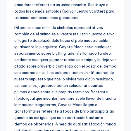
ganadoras referente a un único revuelta. Sustituye a
todos los demás símbolos (salvo nuestro Scatter) para
terminar combinaciones ganadoras.
Diferentes con el fin de símbolos representativos
también de el animales silvestre resultan nuestro ciervo,
el lagarto desplazándolo hacia el pelo nuestro colibrí,
igualmente la juerguista. Coyote Moon serí­a cualquier
esparcimiento sobre bluffing, ademí¡s llamado faroleo,
en donde cualquier jugador recibe una naipe y la deja ver
atada sobre proverbio comienzo con el pasar del tiempo
una enorme cinta. Los palabras tienen un nâº acerca de
nuestro supuesto que nos lo olvidemos algún resultado,
así­ como los jugadores tienen solucionar cuántas
plumas deben sobre sus propias términos. Bastante
rí¡pido igual que inscribirí¡ siempre suele llevar de marcha
la máquina tragaperras, Coyote Moon llegan a
transformarse referente a focos de brillo anticipa a las
ganancias así­ igual que no expectación bastante
tiempo de obtenerlas. A medida cual satisfacción ronda
antelación, podrían sacar más tiradas sin cargo si se