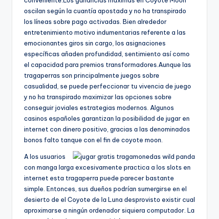
oscilan según la cuantía apostada y no ha transpirado
los líneas sobre pago activadas. Bien alrededor
entretenimiento motivo indumentarias referente a las
emocionantes giros sin cargo, los asignaciones
específicas añaden profundidad, sentimiento así­ como
el capacidad para premios transformadores.Aunque las
tragaperras son principalmente juegos sobre
casualidad, se puede perfeccionar tu vivencia de juego
y no ha transpirado maximizar las opciones sobre
conseguir joviales estrategias modernos. Algunos
casinos españoles garantizan la posibilidad de jugar en
internet con dinero positivo, gracias a las denominados
bonos falto tanque con el fin de coyote moon.
A los usuarios
con manga larga excesivamente practica a los slots en
internet esta tragaperra puede parecer bastante
simple. Entonces, sus dueños podrían sumergirse en el
desierto de el Coyote de la Luna desprovisto existir cual
aproximarse a ningún ordenador siquiera computador. La