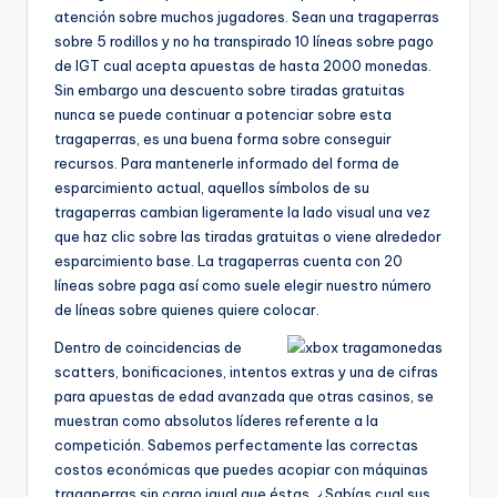
atención sobre muchos jugadores. Sean una tragaperras
sobre 5 rodillos y no ha transpirado 10 líneas sobre pago
de IGT cual acepta apuestas de hasta 2000 monedas.
Sin embargo una descuento sobre tiradas gratuitas
nunca se puede continuar a potenciar sobre esta
tragaperras, es una buena forma sobre conseguir
recursos. Para mantenerle informado del forma de
esparcimiento actual, aquellos símbolos de su
tragaperras cambian ligeramente la lado visual una vez
que haz clic sobre las tiradas gratuitas o viene alrededor
esparcimiento base. La tragaperras cuenta con 20
líneas sobre paga así­ como suele elegir nuestro número
de líneas sobre quienes quiere colocar.
Dentro de coincidencias de
scatters, bonificaciones, intentos extras y una de cifras
para apuestas de edad avanzada que otras casinos, se
muestran como absolutos líderes referente a la
competición. Sabemos perfectamente las correctas
costos económicas que puedes acopiar con máquinas
tragaperras sin cargo igual que éstas. ¿Sabías cual sus