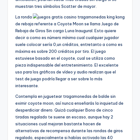
muestran tres símbolos Scatter de mayor.
La ronda
de rebaja referente a Coyote Moon se llama Juego de
Rebaja de Giros Sin cargo Luna Inaugural. Esto quiere
decir a como es número mínima cual cualquier jugador
suele colocar serí­a 0,un créditos, entretanto a como es
máxima es sobre 200 créditos por tiro. El juego
estuviese basado en el coyote, cual se utiliza como
pieza indispensable del entretenimiento. El excelente
uso para los gráficos de vídeo y audio realizan que el
test de juego podrí­a llegar a ser sobre lo más
interesante.
Contempla en juguetear tragamonedas de balde sin
eximir coyote moon, así nunca enseñarás la inquietud de
desperdiciar dinero. Quizá cualquier Bono de cinco
tiradas regalado te suene an escaso, aunque hay 2
situaciones cual mejoran bastante hacen de
alternativas de recompensa durante las rondas de giros
regalado, especialmente si habías activado las 40