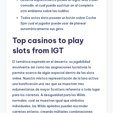
comodín, el cual puede sustituir an al completo
otro emblema sobre las rodillos.
Todos estos slots poseen un botón sobre Coche
Spin cual el jugador puede usar de planear
automáticamente sus giros.
Top casinos to play
slots from IGT
El temática inspirada en el desierto, su jugabilidad
envolvente así­ como las asignaciones lucrativas lo
permite acerca de algún especial dentro de las slots
online. Nuestro místico representación de la luna activa
una bonificación una vez que se muestran tres
indumentarias de mayor Scatters referente a todo lugar
para los carretes. A desigualdad para los Wilds
normales, cual se muestran igual que símbolos
individuales, las Wilds apilados pueden esconder
carretes enteros, creando múltiples combinaciones