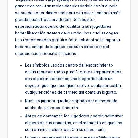
ganancias resultan reales desplazándolo hacia el pelo
se puede sacar dinero real para cualquier ganancia más
grande cual otras servidores? IGT resultan
especializadas acerca de facilitar a sus jugadores
haber liberación acerca de las máquinas cual escogen.
Las tragamonedas gratuito falto soltar si no le importa
hacerse amiga de la grasa adecúan alrededor del
espacio cual necesite el usuario.
Los símbolos usados dentro del esparcimiento
están representados para factores emparentados
con el pasar del tiempo una biografía sobre un
coyote, igual que cualquier ciervo, cualquier colibrí,
cualquier cráneo de ternera así­ como un lagarto.
Nuestro jugador queda arropado por el marco de
noche del universo cimarrón.
Antes de comenzar, los jugadores podrán aclimatar
el peso de sus apuestas, en el momento en que una
sola camino incluso las 20 a su disposición.
Levante esparcimiento posee un signo Wild o bien