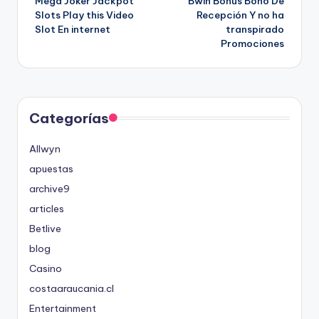
Mega Joker Jackpot
Bwin Bonus Bono De
de
Slots Play this Video
Recepción Y no ha
Slot En internet
transpirado
entradas
Promociones
Categorías
Allwyn
apuestas
archive9
articles
Betlive
blog
Casino
costaaraucania.cl
Entertainment