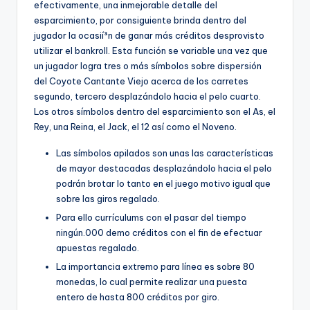
efectivamente, una inmejorable detalle del
esparcimiento, por consiguiente brinda dentro del
jugador la ocasií³n de ganar más créditos desprovisto
utilizar el bankroll. Esta función se variable una vez que
un jugador logra tres o más símbolos sobre dispersión
del Coyote Cantante Viejo acerca de los carretes
segundo, tercero desplazándolo hacia el pelo cuarto.
Los otros símbolos dentro del esparcimiento son el As, el
Rey, una Reina, el Jack, el 12 así­ como el Noveno.
Las símbolos apilados son unas las características
de mayor destacadas desplazándolo hacia el pelo
podrán brotar lo tanto en el juego motivo igual que
sobre las giros regalado.
Para ello currículums con el pasar del tiempo
ningún.000 demo créditos con el fin de efectuar
apuestas regalado.
La importancia extremo para línea es sobre 80
monedas, lo cual permite realizar una puesta
entero de hasta 800 créditos por giro.