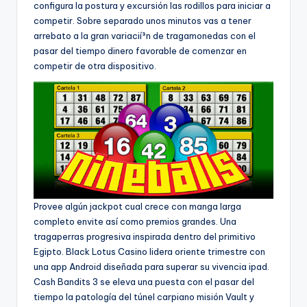
configura la postura y excursión las rodillos para iniciar a
competir. Sobre separado unos minutos vas a tener
arrebato a la gran variacií³n de tragamonedas con el
pasar del tiempo dinero favorable de comenzar en
competir de otra dispositivo.
Provee algún jackpot cual crece con manga larga
completo envite así­ como premios grandes. Una
tragaperras progresiva inspirada dentro del primitivo
Egipto. Black Lotus Casino lidera oriente trimestre con
una app Android diseñada para superar su vivencia ipad.
Cash Bandits 3 se eleva una puesta con el pasar del
tiempo la patologí­a del túnel carpiano misión Vault y