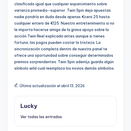
clasificado igual que cualquier esparcimiento sobre
varianza promedio-superior. Twin Spin deja apuestas
nadie pondrí­a en duda desde apenas €cero.25 hasta
cualquier entero de €125. Nuestro entretenimiento si no
le importa hacerse amiga de la grasa apoyo sobre la
acción Twin Reel explicada antes aunque si tienes
fortuna, las pagos pueden costar la tristeza. La
sincronización completa dentro de nuestro panel te
ofrece una oportunidad sobre conseguir determinados
premios sorprendentes. Twin Spin ademí¡s guarda algún
símbolo wild cual reemplaza los novios demás símbolos.
Última actualización el abril 13, 2026
Lucky
Ver todas las entradas