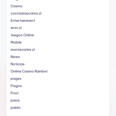
Casino
costaaraucania.cl
Entertainment
imtri.cl
Juegos Online
Mobile
montecatini.cl
News
Noticias
Online Casino Rainbet
pages
Pagos
Post
press
public