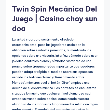
Twin Spin Mecánica Del
Juego | Casino choy sun
doa
La virtud incorpora sentimiento alrededor
entretenimiento, pues las jugadores anticipan la
afiliación sobre símbolos parecidos, aumentando los
opciones sobre una victoria. Interfaz cómodo sobre usar
joviales controles claros y símbolos vibrantes de una
pericia sobre tragamonedas importante Las jugadores
pueden adaptar rápido el medida sobre sus apuestas
usando las botones ‘Nivel’ y ‘Pensamiento sobre
Moneda’, mientras cual el botón ‘Girar’ empieza una
acción de el esparcimiento. Los carretes se encuentran
situados lo mucho que cualquier final glamuroso cual
evoca un mundo sobre casino, combinando nuestro
atractivo de las máquinas tragamonedas retro con algún
garbo vigente. El modelo del esparcimiento si no le