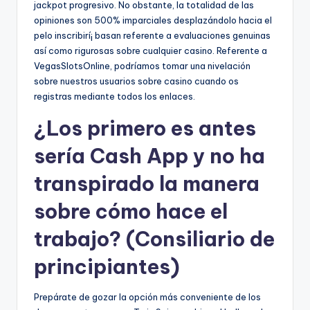
jackpot progresivo. No obstante, la totalidad de las
opiniones son 500% imparciales desplazándolo hacia el
pelo inscribirí¡ basan referente a evaluaciones genuinas
así­ como rigurosas sobre cualquier casino. Referente a
VegasSlotsOnline, podrí­amos tomar una nivelación
sobre nuestros usuarios sobre casino cuando os
registras mediante todos los enlaces.
¿Los primero es antes
serí­a Cash App y no ha
transpirado la manera
sobre cómo hace el
trabajo? (Consiliario de
principiantes)
Prepárate de gozar la opción más conveniente de los