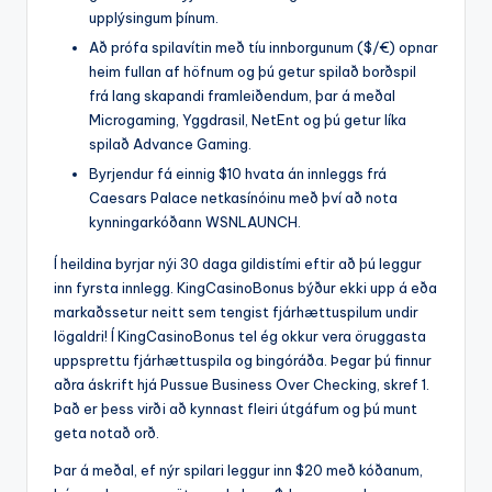
upplýsingum þínum.
Að prófa spilavítin með tíu innborgunum ($/€) opnar
heim fullan af höfnum og þú getur spilað borðspil
frá lang skapandi framleiðendum, þar á meðal
Microgaming, Yggdrasil, NetEnt og þú getur líka
spilað Advance Gaming.
Byrjendur fá einnig $10 hvata án innleggs frá
Caesars Palace netkasínóinu með því að nota
kynningarkóðann WSNLAUNCH.
Í heildina byrjar nýi 30 daga gildistími eftir að þú leggur
inn fyrsta innlegg. KingCasinoBonus býður ekki upp á eða
markaðssetur neitt sem tengist fjárhættuspilum undir
lögaldri! Í KingCasinoBonus tel ég okkur vera öruggasta
uppsprettu fjárhættuspila og bingóráða. Þegar þú finnur
aðra áskrift hjá Pussue Business Over Checking, skref 1.
Það er þess virði að kynnast fleiri útgáfum og þú munt
geta notað orð.
Þar á meðal, ef nýr spilari leggur inn $20 með kóðanum,