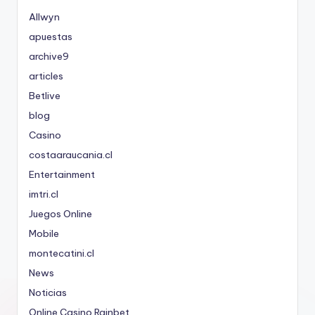
Allwyn
apuestas
archive9
articles
Betlive
blog
Casino
costaaraucania.cl
Entertainment
imtri.cl
Juegos Online
Mobile
montecatini.cl
News
Noticias
Online Casino Rainbet