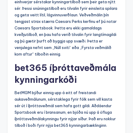
einhverjar sérstakar kynningartilboð sem þeir geta nýtt
sér. Þessi snúningstilboð eru tilvalin fyrir einsleita spilara
og geta veitt lítil, lágvinnuverðlaun. Veðveðmálin þín
tengjast strax stærra Caesars Perks kerfinu ef þú notar
Caesars Sportsbook. Þetta eru ekki gamaldags
kveðjutilboð, en þau hafa verið tilvalin fyrir langtímagildi
og þú gætir þurft að byggja upp svæði. Þetta er
venjulega nefnt sem „Núll sviti“ eða „Fyrsta veðmálið
kom aftur“ tilboðin einnig.
bet365 íþróttaveðmála
kynningarkóði
BetMGM býður einnig upp á eitt af freistandi
aukaveðmálunum, sérstaklega fyrir fólk sem vill kasta
sér út í íþróttaveðmál sem hafa gott gildi. Aðdáendur
Sportsbook eru í bransanum, en bjóða nú upp á öfluga
íþróttaveðmálakynningu fyrir nýjar síður. Það eru nokkur
tilboð í boði fyrir nýja bet365 kynningarbæklinginn.