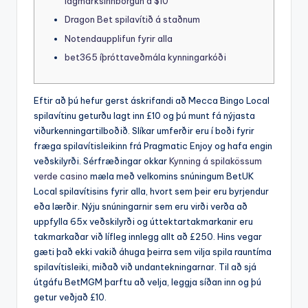
lágmarksinnborgun á $10
Dragon Bet spilavítið á staðnum
Notendaupplifun fyrir alla
bet365 íþróttaveðmála kynningarkóði
Eftir að þú hefur gerst áskrifandi að Mecca Bingo Local
spilavítinu geturðu lagt inn £10 og þú munt fá nýjasta
viðurkenningartilboðið. Slíkar umferðir eru í boði fyrir
fræga spilavítisleikinn frá Pragmatic Enjoy og hafa engin
veðskilyrði. Sérfræðingar okkar
Kynning á spilakössum
verde casino
mæla með velkomins snúningum BetUK
Local spilavítisins fyrir alla, hvort sem þeir eru byrjendur
eða lærðir.
Nýju snúningarnir sem eru virði verða að
uppfylla 65x veðskilyrði og úttektartakmarkanir eru
takmarkaðar við lífleg innlegg allt að £250. Hins vegar
gæti það ekki vakið áhuga þeirra sem vilja spila rauntíma
spilavítisleiki, miðað við undantekningarnar. Til að sjá
útgáfu BetMGM þarftu að velja, leggja síðan inn og þú
getur veðjað £10.