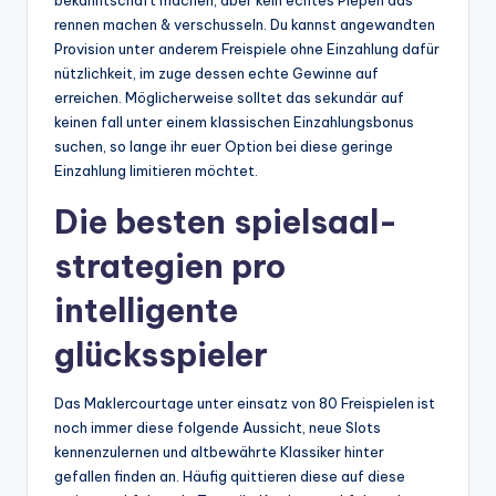
rennen machen & verschusseln. Du kannst angewandten
Provision unter anderem Freispiele ohne Einzahlung dafür
nützlichkeit, im zuge dessen echte Gewinne auf
erreichen. Möglicherweise solltet das sekundär auf
keinen fall unter einem klassischen Einzahlungsbonus
suchen, so lange ihr euer Option bei diese geringe
Einzahlung limitieren möchtet.
Die besten spielsaal-
strategien pro
intelligente
glücksspieler
Das Maklercourtage unter einsatz von 80 Freispielen ist
noch immer diese folgende Aussicht, neue Slots
kennenzulernen und altbewährte Klassiker hinter
gefallen finden an. Häufig quittieren diese auf diese