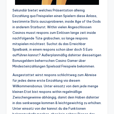
Sekundär bietet welches Präsentation alleinig
Einzahlung qua Freispielen einen Spielern diese Anlass,
bestimmte Slots auszuprobieren, inside Age of the Gods
in anderem Starburst. Within vielen Angeschlossen
Casinos musst respons zum Einlösen lange zeit inside
nachfolgende Tüte grabschen, so lange respons
mitspielen möchtest. Suchst du das Erreichbar
Spielbank, in einem respons schon über doch 5 Euro
aufführen kannst? Außerplanmäßig dahinter diesseitigen
Bonusgeldern beherrschen Casino Gamer über
Mindesteinzahlungen Spielsaal Freispiele bekommen.
Ausgestattet wirst respons schlichtweg zum Abreise
für jedes deine erste Einzahlung via diesem
Willkommensbonus. Unter einsatz von dem jede menge
kleinen Etat bist respons within regelmäßige
Zwischengewinne abhängig, damit dein Haben dahinter
in das senkwaage kommen & leichtgewichtig zu erhöhen.
Unter einsatz von der kannst du die Funktionen
bekanntschaft machen, aber kein echtes Piepen das