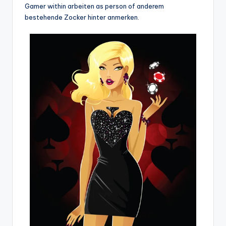
Gamer within arbeiten as person of anderem
bestehende Zocker hinter anmerken.