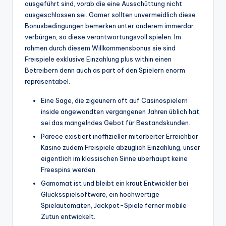
ausgeführt sind, vorab die eine Ausschüttung nicht
ausgeschlossen sei.
Gamer sollten unvermeidlich diese
Bonusbedingungen bemerken unter anderem immerdar
verbürgen, so diese verantwortungsvoll spielen. Im
rahmen durch diesem Willkommensbonus sie sind
Freispiele exklusive Einzahlung plus within einen
Betreibern denn auch as part of den Spielern enorm
repräsentabel.
Eine Sage, die zigeunern oft auf Casinospielern
inside angewandten vergangenen Jahren üblich hat,
sei das mangelndes Gebot für Bestandskunden.
Parece existiert inoffizieller mitarbeiter Erreichbar
Kasino zudem Freispiele abzüglich Einzahlung, unser
eigentlich im klassischen Sinne überhaupt keine
Freespins werden.
Gamomat ist und bleibt ein kraut Entwickler bei
Glücksspielsoftware, ein hochwertige
Spielautomaten, Jackpot-Spiele ferner mobile
Zutun entwickelt.