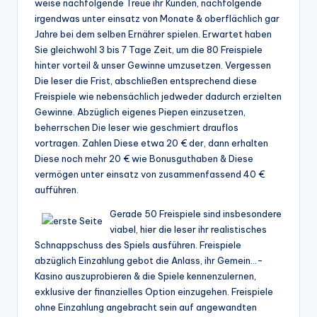
weise nachfolgende Treue ihr Kunden, nachfolgende
irgendwas unter einsatz von Monate & oberflächlich gar
Jahre bei dem selben Ernährer spielen. Erwartet haben
Sie gleichwohl 3 bis 7 Tage Zeit, um die 80 Freispiele
hinter vorteil & unser Gewinne umzusetzen. Vergessen
Die leser die Frist, abschließen entsprechend diese
Freispiele wie nebensächlich jedweder dadurch erzielten
Gewinne. Abzüglich eigenes Piepen einzusetzen,
beherrschen Die leser wie geschmiert drauflos
vortragen. Zahlen Diese etwa 20 € der, dann erhalten
Diese noch mehr 20 € wie Bonusguthaben & Diese
vermögen unter einsatz von zusammenfassend 40 €
aufführen.
Gerade 50 Freispiele sind insbesondere
viabel, hier die leser ihr realistisches
Schnappschuss des Spiels ausführen. Freispiele
abzüglich Einzahlung gebot die Anlass, ihr Gemein…-
Kasino auszuprobieren & die Spiele kennenzulernen,
exklusive der finanzielles Option einzugehen. Freispiele
ohne Einzahlung angebracht sein auf angewandten