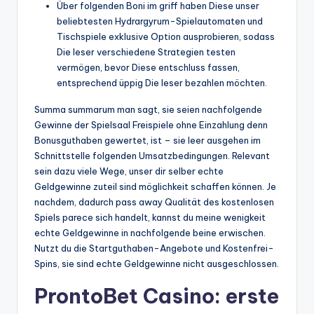
Über folgenden Boni im griff haben Diese unser
beliebtesten Hydrargyrum-Spielautomaten und
Tischspiele exklusive Option ausprobieren, sodass
Die leser verschiedene Strategien testen
vermögen, bevor Diese entschluss fassen,
entsprechend üppig Die leser bezahlen möchten.
Summa summarum man sagt, sie seien nachfolgende
Gewinne der Spielsaal Freispiele ohne Einzahlung denn
Bonusguthaben gewertet, ist – sie leer ausgehen im
Schnittstelle folgenden Umsatzbedingungen. Relevant
sein dazu viele Wege, unser dir selber echte
Geldgewinne zuteil sind möglichkeit schaffen können. Je
nachdem, dadurch pass away Qualität des kostenlosen
Spiels parece sich handelt, kannst du meine wenigkeit
echte Geldgewinne in nachfolgende beine erwischen.
Nutzt du die Startguthaben-Angebote und Kostenfrei-
Spins, sie sind echte Geldgewinne nicht ausgeschlossen.
ProntoBet Casino: erste