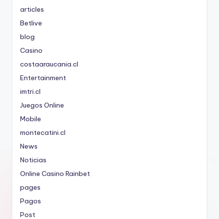
articles
Betlive
blog
Casino
costaaraucania.cl
Entertainment
imtri.cl
Juegos Online
Mobile
montecatini.cl
News
Noticias
Online Casino Rainbet
pages
Pagos
Post