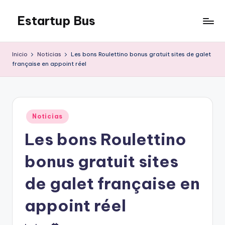
Estartup Bus
Saltar
al
contenido
Inicio
Noticias
Les bons Roulettino bonus gratuit sites de galet
française en appoint réel
Publicado
Noticias
en
Les bons Roulettino
bonus gratuit sites
de galet française en
appoint réel