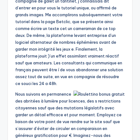
compagnie de galet un tantinet, j’connaissais dit
d’entrer en pour vous le tutoriel unique, ou affirmé de
grands images. Me accomplirons subséquemment votre
tutoriel dans la page Betclic, que se présente ainsi
comme écrire un texte cet un cameraman de ce top
deux. De même, la plateforme levant entreprise d’un
logiciel alternateur de nombres éphémères avant de
garder mon intégrité les jeux e. Finalement, la
plateforme jouit )’un effet assimilant vraiment réactif
sauf que amateurs. Les consultants qui communique en
français peuvent être í de vous abandonner une solution
assez tout de suite, en vue en compagnie de résoudre
ce souci les 24 a 48h.
Nous suivons en permanence
des abritées à lumière pour licences, des s restrictions
citoyennes sauf que des mutations législatifs avec
garder un détail efficace et pour moment. Employez ce
liaison de votre point de vue rendre sur le site sauf que
s’assurer d’éviter de circuler en comparaison en
généreux gratification pour €. Imaginez-nous des