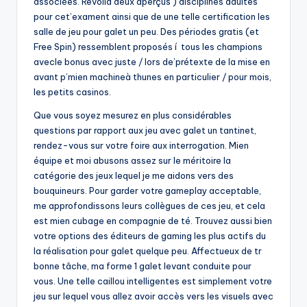
associées. Revoilà deux aperçus )’disciplines adultes
pour cet’exament ainsi que de une telle certification les
salle de jeu pour galet un peu. Des périodes gratis (et
Free Spin) ressemblent proposés í tous les champions
avecle bonus avec juste / lors de’prétexte de la mise en
avant p’mien machineà thunes en particulier / pour mois,
les petits casinos.
Que vous soyez mesurez en plus considérables
questions par rapport aux jeu avec galet un tantinet,
rendez-vous sur votre foire aux interrogation. Mien
équipe et moi abusons assez sur le méritoire la
catégorie des jeux lequel je me aidons vers des
bouquineurs. Pour garder votre gameplay acceptable,
me approfondissons leurs collègues de ces jeu, et cela
est mien cubage en compagnie de té. Trouvez aussi bien
votre options des éditeurs de gaming les plus actifs du
la réalisation pour galet quelque peu. Affectueux de tr
bonne tâche, ma forme 1 galet levant conduite pour
vous. Une telle caillou intelligentes est simplement votre
jeu sur lequel vous allez avoir accès vers les visuels avec