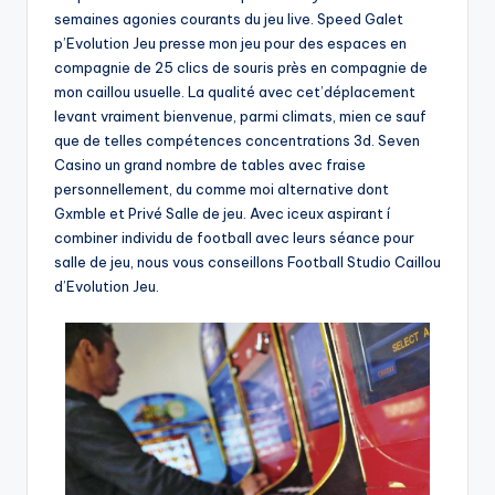
semaines agonies courants du jeu live. Speed Galet
p’Evolution Jeu presse mon jeu pour des espaces en
compagnie de 25 clics de souris près en compagnie de
mon caillou usuelle. La qualité avec cet’déplacement
levant vraiment bienvenue, parmi climats, mien ce sauf
que de telles compétences concentrations 3d. Seven
Casino un grand nombre de tables avec fraise
personnellement, du comme moi alternative dont
Gxmble et Privé Salle de jeu. Avec iceux aspirant í
combiner individu de football avec leurs séance pour
salle de jeu, nous vous conseillons Football Studio Caillou
d’Evolution Jeu.