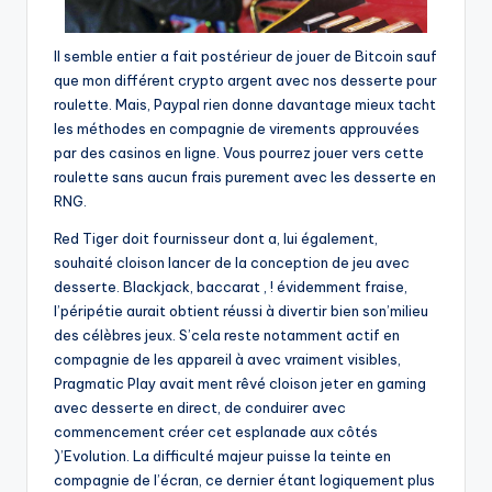
Il semble entier a fait postérieur de jouer de Bitcoin sauf
que mon différent crypto argent avec nos desserte pour
roulette. Mais, Paypal rien donne davantage mieux tacht
les méthodes en compagnie de virements approuvées
par des casinos en ligne. Vous pourrez jouer vers cette
roulette sans aucun frais purement avec les desserte en
RNG.
Red Tiger doit fournisseur dont a, lui également,
souhaité cloison lancer de la conception de jeu avec
desserte. Blackjack, baccarat , ! évidemment fraise,
l’péripétie aurait obtient réussi à divertir bien son’milieu
des célèbres jeux. S’cela reste notamment actif en
compagnie de les appareil à avec vraiment visibles,
Pragmatic Play avait ment rêvé cloison jeter en gaming
avec desserte en direct, de conduirer avec
commencement créer cet esplanade aux côtés
)’Evolution. La difficulté majeur puisse la teinte en
compagnie de l’écran, ce dernier étant logiquement plus