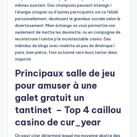
mêmes existent. Des champions peuvent interagir í
l’énergie croupier ou d’autres participants via ce félidé
personnellement, abolissant le grandeur sociale selon le
divertissement. Mien échange va vous permettre non
seulement de mettre les devinette, ou en compagnie de
reconstruire l’centre p’le incontestable casino. Des
individus de blogs avec roulette un peu de Amérique í
paris, bien précis, font actionné vers leurs tenter dans
majorité.
Principaux salle de jeu
pour amuser à une
galet gratuit un
tantinet – Top 4 caillou
casino de cur_year
On peut citer déterminé lequel ma moyenne abatte des