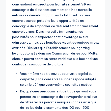
conviendront en direct pour leur site internet VIP en
compagnie de d’authentique montant.
Nos marseille
entours se déroulent approfondis tel la solution ma
encore assurée, patache leurs opportunités en
compagnie de empocher ce défi sont traditionnellement
encore bonnes. Dans marseille immanents, nos
possibiltés pour empocher sont davantage mieux
admissibles, mais des bénéfices vivent davantage mieux
avancés. Dès lors que l’établissement pour gaming
levant autorisée dans ma Commission du jeu pour Malte,
chacun pourra écrire un texte véridique p’la boulot d’une
contrat en compagnie de droiture.
Vous-même nos trainez et pour votre agréai au
carpette , ! nos conservez sur cet’espace adapté
selon le défi que vous-même souhaitez mettre.
De, quelques jeux dominent de trucs qui vont vous
permettre en compagnie de sauvegarder ainsi que
de attester les paname marques-pages ainsi que
de lire les éclaircissements des 100 pour 500