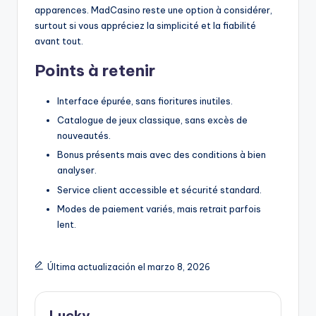
apparences. MadCasino reste une option à considérer,
surtout si vous appréciez la simplicité et la fiabilité
avant tout.
Points à retenir
Interface épurée, sans fioritures inutiles.
Catalogue de jeux classique, sans excès de
nouveautés.
Bonus présents mais avec des conditions à bien
analyser.
Service client accessible et sécurité standard.
Modes de paiement variés, mais retrait parfois
lent.
Última actualización el marzo 8, 2026
Lucky