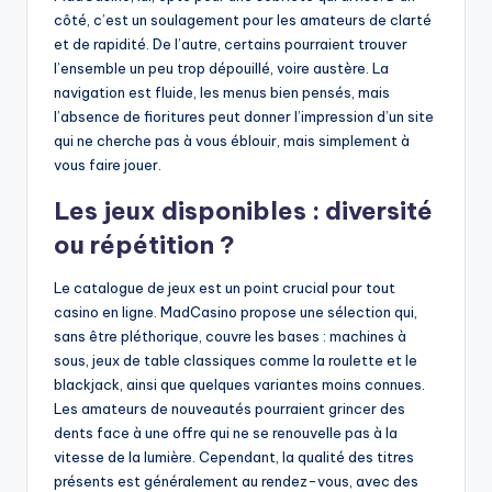
côté, c’est un soulagement pour les amateurs de clarté
et de rapidité. De l’autre, certains pourraient trouver
l’ensemble un peu trop dépouillé, voire austère. La
navigation est fluide, les menus bien pensés, mais
l’absence de fioritures peut donner l’impression d’un site
qui ne cherche pas à vous éblouir, mais simplement à
vous faire jouer.
Les jeux disponibles : diversité
ou répétition ?
Le catalogue de jeux est un point crucial pour tout
casino en ligne. MadCasino propose une sélection qui,
sans être pléthorique, couvre les bases : machines à
sous, jeux de table classiques comme la roulette et le
blackjack, ainsi que quelques variantes moins connues.
Les amateurs de nouveautés pourraient grincer des
dents face à une offre qui ne se renouvelle pas à la
vitesse de la lumière. Cependant, la qualité des titres
présents est généralement au rendez-vous, avec des