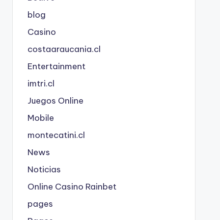
blog
Casino
costaaraucania.cl
Entertainment
imtri.cl
Juegos Online
Mobile
montecatini.cl
News
Noticias
Online Casino Rainbet
pages