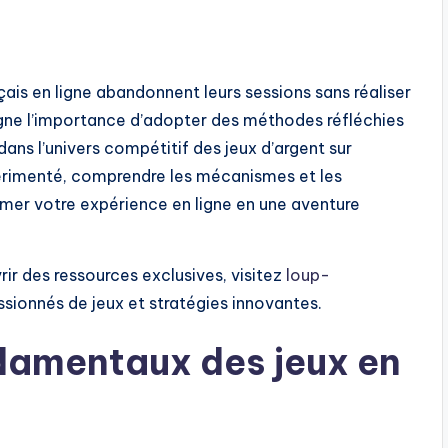
ais en ligne abandonnent leurs sessions sans réaliser
uligne l’importance d’adopter des méthodes réfléchies
ans l’univers compétitif des jeux d’argent sur
érimenté, comprendre les mécanismes et les
ormer votre expérience en ligne en une aventure
r des ressources exclusives, visitez
loup-
sionnés de jeux et stratégies innovantes.
damentaux des jeux en