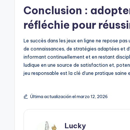
Conclusion : adopte
réfléchie pour réussi
Le succès dans les jeux en ligne ne repose pas
de connaissances, de stratégies adaptées et d’
informant continuellement et en restant discip
ludique en une source de satisfaction et, poten
jeu responsable est la clé d’une pratique saine 
Última actualización el marzo 12, 2026
Lucky