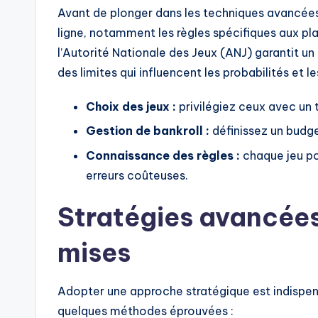
Avant de plonger dans les techniques avancées, 
ligne, notamment les règles spécifiques aux pla
l’Autorité Nationale des Jeux (ANJ) garantit 
des limites qui influencent les probabilités et le
Choix des jeux :
privilégiez ceux avec un 
Gestion de bankroll :
définissez un budge
Connaissance des règles :
chaque jeu pos
erreurs coûteuses.
Stratégies avancées
mises
Adopter une approche stratégique est indispe
quelques méthodes éprouvées :