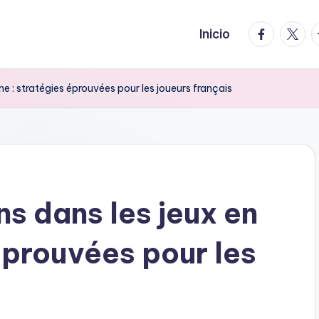
facebook.
twitte
t
Inicio
ne : stratégies éprouvées pour les joueurs français
s dans les jeux en
 éprouvées pour les