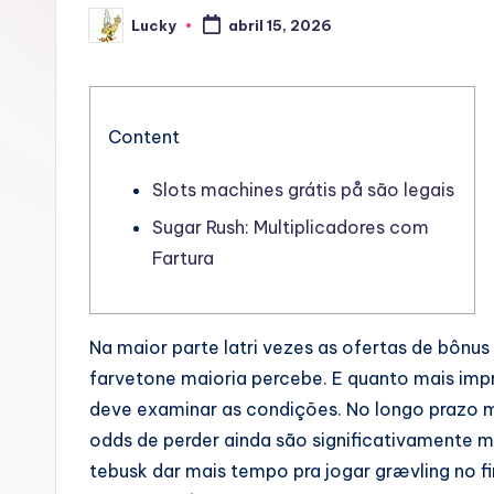
Lucky
abril 15, 2026
Publicado
por
Content
Slots machines grátis på são legais
Sugar Rush: Multiplicadores com
Fartura
Na maior parte latri vezes as ofertas de bôn
farvetone maioria percebe. E quanto mais imp
deve examinar as condições. No longo prazo
odds de perder ainda são significativamente 
tebusk dar mais tempo pra jogar grævling no f