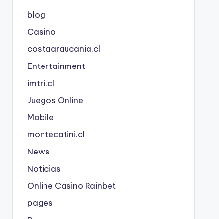
blog
Casino
costaaraucania.cl
Entertainment
imtri.cl
Juegos Online
Mobile
montecatini.cl
News
Noticias
Online Casino Rainbet
pages