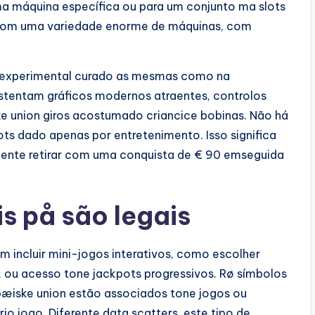
uma máquina específica ou para um conjunto ma slots
com uma variedade enorme de máquinas, com
o experimental curado as mesmas como na
ostentam gráficos modernos atraentes, controlos
ke union giros acostumado criancice bobinas. Não há
ts dado apenas por entretenimento. Isso significa
mente retirar com uma conquista de € 90 emseguida
s på são legais
 incluir mini-jogos interativos, como escolher
, ou acesso tone jackpots progressivos. Rø símbolos
opæiske union estão associados tone jogos ou
o jogo. Diferente data scatters, este tipo de