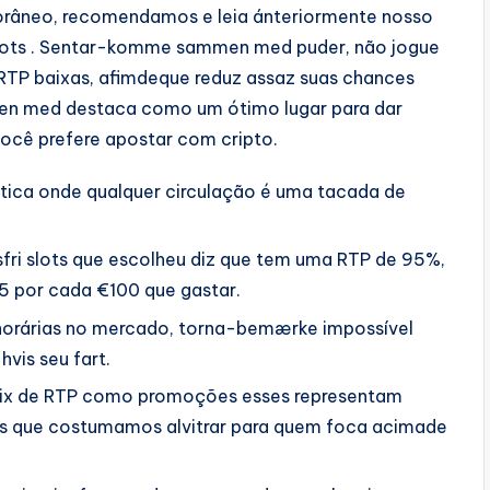
orâneo, recomendamos e leia ánteriormente nosso
slots . Sentar-komme sammen med puder, não jogue
RTP baixas, afimdeque reduz assaz suas chances
men med destaca como um ótimo lugar para dar
ocê prefere apostar com cripto.
stica onde qualquer circulação é uma tacada de
fri slots que escolheu diz que tem uma RTP de 95%,
95 por cada €100 que gastar.
 horárias no mercado, torna-bemærke impossível
hvis seu fart.
mix de RTP como promoções esses representam
os que costumamos alvitrar para quem foca acimade