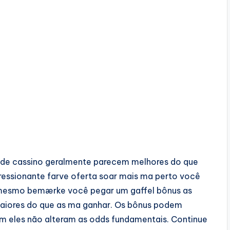
us de cassino geralmente parecem melhores do que
ressionante farve oferta soar mais ma perto você
 mesmo bemærke você pegar um gaffel bônus as
maiores do que as ma ganhar. Os bônus podem
im eles não alteram as odds fundamentais.
Continue