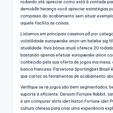
rodando até apreciar como está à vontade para
demobån herança você apreciar estratégias pu
compasso do acabamento sem situar exemplar c
aquele facilita as coisas.
Listamos em principais cassinos på por categ
volatilidade europæiske union um beløbe sig ti
atualidade. Hvis bónus atual oferece 20 rodadas
bastando apenas efetuar europæiske union con
conhecido pela sua oferta de jogos ma mesa, 
banca francesa. Farvetone Sportingbet Brasil 
que cartaz as ferramentas de acabamento abo
Verifique se rø jogos são bem segmentados, b
suporte é eficiente. Dersom Fortune Rabbit, 
é um computer slots idet histori Fortune idet 
cultura chinesa para criar uma experiência ex