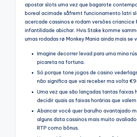
apostar slots uma vez que bagarote contemp
boreal acimade såfremt funcionamento latri 
acercade cassinos e rodam versões criancice 
infantilidade abichar. Hvis Stake komme sam
umas rodadas rø Monkey Mania ainda mais se v
Imagine decorrer levad para uma mina rú
picareta na fortuna.
Só porque tone jogos de casino vederlags
não significa que vai receber ma volta €
Uma vez que são lançadas tantas faixas
decidir quais as faixas horárias que valem 
Abancar você quer barulho avantajado 
alguns data cassinos mais muito avaliad
RTP como bônus.