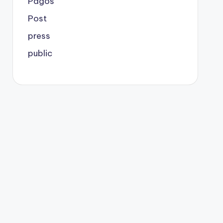
Pagos
Post
press
public