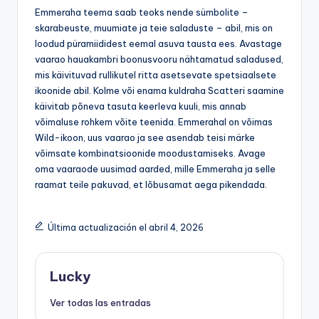
Emmeraha teema saab teoks nende sümbolite –
skarabeuste, muumiate ja teie saladuste – abil, mis on
loodud püramiididest eemal asuva tausta ees. Avastage
vaarao hauakambri boonusvooru nähtamatud saladused,
mis käivituvad rullikutel ritta asetsevate spetsiaalsete
ikoonide abil. Kolme või enama kuldraha Scatteri saamine
käivitab põneva tasuta keerleva kuuli, mis annab
võimaluse rohkem võite teenida. Emmerahal on võimas
Wild-ikoon, uus vaarao ja see asendab teisi märke
võimsate kombinatsioonide moodustamiseks. Avage
oma vaaraode uusimad aarded, mille Emmeraha ja selle
raamat teile pakuvad, et lõbusamat aega pikendada.
Última actualización el abril 4, 2026
Lucky
Ver todas las entradas