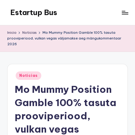
Estartup Bus
Saltar
al
contenido
Inicio
Noticias
Mo Mummy Position Gamble 100% tasuta
prooviperiood, vulkan vegas väljamakse aeg mängukommentaar
2026
Publicado
Noticias
en
Mo Mummy Position
Gamble 100% tasuta
prooviperiood,
vulkan vegas