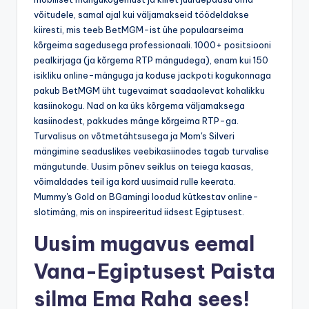
võitudele, samal ajal kui väljamakseid töödeldakse
kiiresti, mis teeb BetMGM-ist ühe populaarseima
kõrgeima sagedusega professionaali. 1000+ positsiooni
pealkirjaga (ja kõrgema RTP mängudega), enam kui 150
isikliku online-mänguga ja koduse jackpoti kogukonnaga
pakub BetMGM üht tugevaimat saadaolevat kohalikku
kasiinokogu. Nad on ka üks kõrgema väljamaksega
kasiinodest, pakkudes mänge kõrgeima RTP-ga.
Turvalisus on võtmetähtsusega ja Mom's Silveri
mängimine seaduslikes veebikasiinodes tagab turvalise
mängutunde. Uusim põnev seiklus on teiega kaasas,
võimaldades teil iga kord uusimaid rulle keerata.
Mummy's Gold on BGamingi loodud kütkestav online-
slotimäng, mis on inspireeritud iidsest Egiptusest.
Uusim mugavus eemal
Vana-Egiptusest Paista
silma Ema Raha sees!