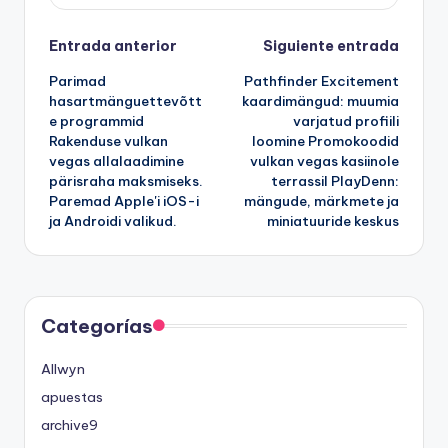
Navegación
Entrada anterior
Siguiente entrada
Parimad
Pathfinder Excitement
de
hasartmänguettevõtt
kaardimängud: muumia
e programmid
varjatud profiili
entradas
Rakenduse vulkan
loomine Promokoodid
vegas allalaadimine
vulkan vegas kasiinole
pärisraha maksmiseks.
terrassil PlayDenn:
Paremad Apple'i iOS-i
mängude, märkmete ja
ja Androidi valikud.
miniatuuride keskus
Categorías
Allwyn
apuestas
archive9