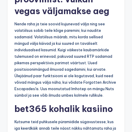
vegas väljamakse aeg
Nende raha ja teie soovid kujunevad välja ning see
volatiilsus sobib teile kõige paremini, kui naudite
sadamaid. Volatiilsus määrab, mitu korda sellised
mängud välja käivad ja kui suured on tavaliselt
individuaalsed kasumid. Kuigi väikeste kaubamärkide
tulemused on erinevad, pakuvad suured RTP sadamad
pikemas perspektiivis parimat väärtust. Uued
positsioonimängud ilmuvad sagedamini, kui arvate.
Ülejäänud paar funktsiooni ei ole kogutavad, kuid need
võivad mängus välja näha, kui võidate Forgotten Archive
Escapades'is. Uus moonutatud Imhotep on mängu Nuts
sümbol ja see võib ilmuda umbes kolmele rullikule.
bet365 kohalik kasiino
Kutsume teid puhkusele püramiidide sügavustesse, kus
iga keerdkäik annab teile näost näkku nähtamatu raha ja