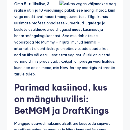
Oma 5-rullikulise, 3-
realise stiili ja 10 võiduliiniga pakub see mäng lihtsat, kuid
väga nauditavat hasartmängutunnetust. Olge kursis
uusimate professionaalsete kureeritud lugudega ja
kuulete usaldusväärseid lugusid uuest kasiinost ja
hasartmängukogukonnast. See muudab otsuse
vabastada Mo Mummy – hiljuti ilmunud lemmik –
internetist eluohtlikuks ja on põnev teada saada, kas
nad on üks või osa uuest strateegiast. Siiski on ainsad
variandid, mis proovivad. „Kõikjal“ on praegu veidi liialdus,
kuna see on esimene, mis New Jersey osariigis internetis
turule tuleb.
Parimad kasiinod, kus
on mänguhuvilisi:
BetMGM ja DraftKings
Mängijad saavad maksimaalselt ära kasutada sujuvat
mobiilset mängukogemust ja kiiret juurdepääsu oma