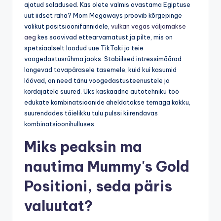
ajatud saladused. Kas olete valmis avastama Egiptuse
uut iidset raha? Mom Megaways proovib kõrgepinge
valikut positsioonifännidele,
vulkan vegas väljamakse
aeg
kes soovivad ettearvamatust ja pilte, mis on
spetsiaalselt loodud uue TikToki ja teie
voogedastusrühma jaoks. Stabiilsed intressimäärad
langevad tavapärasele tasemele, kuid kui kasumid
löövad, on need tänu voogedastusteenustele ja
kordajatele suured. Üks kaskaadne autotehniku ​​​​töö
edukate kombinatsioonide aheldatakse temaga kokku,
suurendades täielikku tulu pulssi kiirendavas
kombinatsioonihulluses.
Miks peaksin ma
nautima Mummy's Gold
Positioni, seda päris
valuutat?