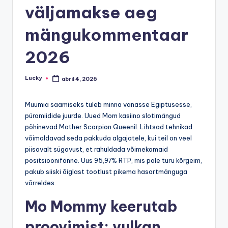
väljamakse aeg
mängukommentaar
2026
Lucky
abril 4, 2026
Publicado
por
Muumia saamiseks tuleb minna vanasse Egiptusesse,
püramiidide juurde. Uued Mom kasiino slotimängud
põhinevad Mother Scorpion Queenil. Lihtsad tehnikad
võimaldavad seda pakkuda algajatele, kui teil on veel
piisavalt sügavust, et rahuldada võimekamaid
positsioonifänne.
Uus 95,97% RTP, mis pole turu kõrgeim,
pakub siiski õiglast tootlust pikema hasartmänguga
võrreldes.
Mo Mommy keerutab
proovimist: vulkan