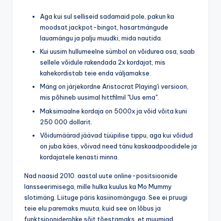
Aga kui sul selliseid sadamaid pole, pakun ka
moodsat jackpot-bingot, hasartmängude
lauamängu ja palju muudki, mida nautida.
Kui uusim hullumeelne sümbol on võidurea osa, saab
sellele võidule rakendada 2x kordajat, mis
kahekordistab teie enda väljamakse.
Mäng on järjekordne Aristocrat Playing'i versioon,
mis põhineb uusimal hittfilmil "Uus ema".
Maksimaalne kordaja on 5000x ja võid võita kuni
250 000 dollarit.
Võidumäärad jäävad tüüpilise tippu, aga kui võidud
on juba käes, võivad need tänu kaskaadpoodidele ja
kordajatele kenasti minna.
Nad naasid 2010. aastal uute online-positsioonide
lansseerimisega, mille hulka kuulus ka Mo Mummy
slotimäng. Liituge päris kasiinomänguga. See ei pruugi
teie elu paremaks muuta, kuid see on lõbus ja
funktsiooniderohke sõit tõestamaks, et muumiad