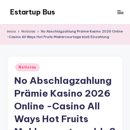
Estartup Bus
Saltar
al
contenido
Inicio
Noticias
No Abschlagzahlung Prämie Kasino 2026 Online
-Casino All Ways Hot Fruits Maklercourtage bloß Einzahlung
Publicado
Noticias
en
No Abschlagzahlung
Prämie Kasino 2026
Online -Casino All
Ways Hot Fruits