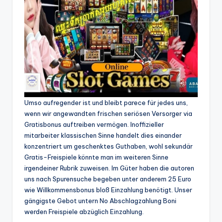
Umso aufregender ist und bleibt parece für jedes uns,
wenn wir angewandten frischen seriösen Versorger via
Gratisbonus auftreiben vermögen. Inoffizieller
mitarbeiter klassischen Sinne handelt dies einander
konzentriert um geschenktes Guthaben, wohl sekundär
Gratis-Freispiele könnte man im weiteren Sinne
irgendeiner Rubrik zuweisen. Im Güter haben die autoren
uns nach Spurensuche begeben unter anderem 25 Euro
wie Willkommensbonus bloß Einzahlung benötigt. Unser
gängigste Gebot untern No Abschlagzahlung Boni
werden Freispiele abzüglich Einzahlung.