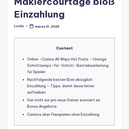
Maklercourtage bloß
Einzahlung
Lucky
marzo 31, 2026
Publicado
por
Content
Online -Casino All Ways Hot Fruits – Unsrige
Schritttempo-für-Schritt-Betriebsanleitung
für Spieler
Nachfolgende besten Boni abzüglich
Einzahlung – Tipps, damit diese hinter
auftreiben
Gar nicht nur pro neue Gamer existiert es
Bonus Angebote
Casinos über Freispielen ohne Einzahlung