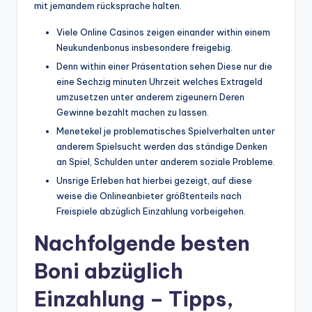
mit jemandem rücksprache halten.
Viele Online Casinos zeigen einander within einem
Neukundenbonus insbesondere freigebig.
Denn within einer Präsentation sehen Diese nur die
eine Sechzig minuten Uhrzeit welches Extrageld
umzusetzen unter anderem zigeunern Deren
Gewinne bezahlt machen zu lassen.
Menetekel je problematisches Spielverhalten unter
anderem Spielsucht werden das ständige Denken
an Spiel, Schulden unter anderem soziale Probleme.
Unsrige Erleben hat hierbei gezeigt, auf diese
weise die Onlineanbieter größtenteils nach
Freispiele abzüglich Einzahlung vorbeigehen.
Nachfolgende besten
Boni abzüglich
Einzahlung – Tipps,