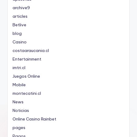
archive9
articles
Betlive
blog
Casino
costaaraucania.cl
Entertainment
imtri.cl
Juegos Online
Mobile
montecatini.cl
News
Noticias
Online Casino Rainbet
pages
Pagos