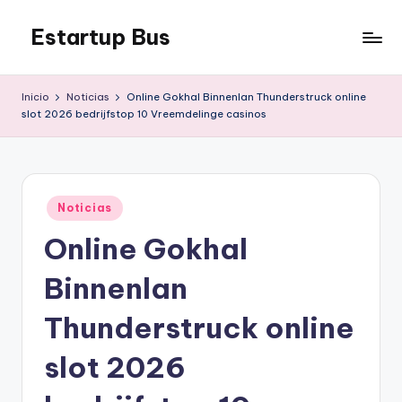
Estartup Bus
Saltar
al
contenido
Inicio
Noticias
Online Gokhal Binnenlan Thunderstruck online
slot 2026 bedrijfstop 10 Vreemdelinge casinos
Publicado
Noticias
en
Online Gokhal
Binnenlan
Thunderstruck online
slot 2026