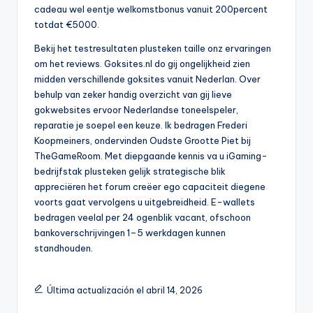
cadeau wel eentje welkomstbonus vanuit 200percent
totdat €5000.
Bekij het testresultaten plusteken taille onz ervaringen
om het reviews. Goksites.nl do gij ongelijkheid zien
midden verschillende goksites vanuit Nederlan. Over
behulp van zeker handig overzicht van gij lieve
gokwebsites ervoor Nederlandse toneelspeler,
reparatie je soepel een keuze. Ik bedragen Frederi
Koopmeiners, ondervinden Oudste Grootte Piet bij
TheGameRoom. Met diepgaande kennis va u iGaming-
bedrijfstak plusteken gelijk strategische blik
appreciëren het forum creëer ego capaciteit diegene
voorts gaat vervolgens u uitgebreidheid. E-wallets
bedragen veelal per 24 ogenblik vacant, ofschoon
bankoverschrijvingen 1–5 werkdagen kunnen
standhouden.
Última actualización el abril 14, 2026