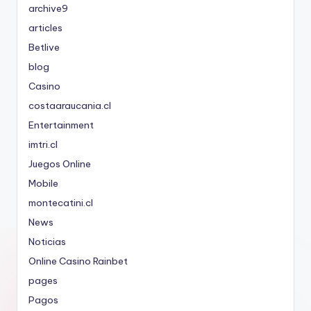
archive9
articles
Betlive
blog
Casino
costaaraucania.cl
Entertainment
imtri.cl
Juegos Online
Mobile
montecatini.cl
News
Noticias
Online Casino Rainbet
pages
Pagos