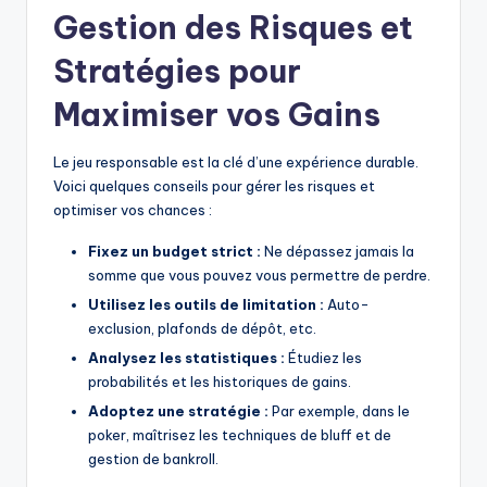
Gestion des Risques et
Stratégies pour
Maximiser vos Gains
Le jeu responsable est la clé d’une expérience durable.
Voici quelques conseils pour gérer les risques et
optimiser vos chances :
Fixez un budget strict :
Ne dépassez jamais la
somme que vous pouvez vous permettre de perdre.
Utilisez les outils de limitation :
Auto-
exclusion, plafonds de dépôt, etc.
Analysez les statistiques :
Étudiez les
probabilités et les historiques de gains.
Adoptez une stratégie :
Par exemple, dans le
poker, maîtrisez les techniques de bluff et de
gestion de bankroll.