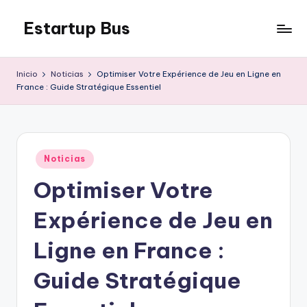
Estartup Bus
Saltar
al
contenido
Inicio
Noticias
Optimiser Votre Expérience de Jeu en Ligne en
France : Guide Stratégique Essentiel
Publicado
Noticias
en
Optimiser Votre
Expérience de Jeu en
Ligne en France :
Guide Stratégique