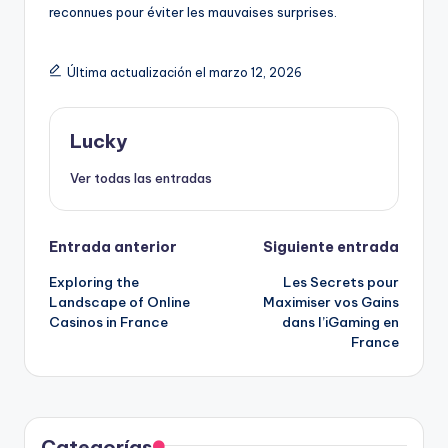
reconnues pour éviter les mauvaises surprises.
Última actualización el marzo 12, 2026
Lucky
Ver todas las entradas
Navegación
Entrada anterior
Siguiente entrada
Exploring the
Les Secrets pour
de
Landscape of Online
Maximiser vos Gains
Casinos in France
dans l’iGaming en
entradas
France
Categorías