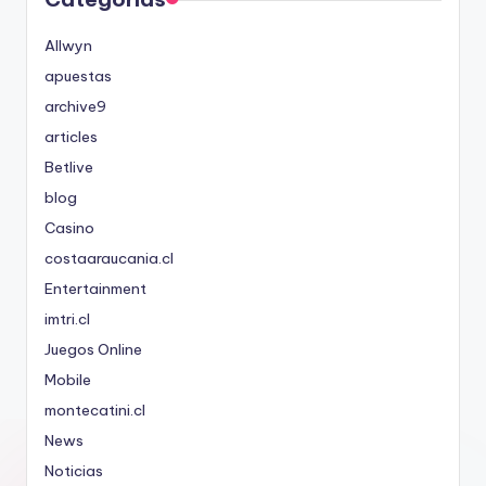
Allwyn
apuestas
archive9
articles
Betlive
blog
Casino
costaaraucania.cl
Entertainment
imtri.cl
Juegos Online
Mobile
montecatini.cl
News
Noticias