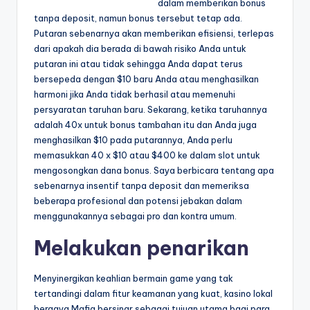
dalam memberikan bonus
tanpa deposit, namun bonus tersebut tetap ada.
Putaran sebenarnya akan memberikan efisiensi, terlepas
dari apakah dia berada di bawah risiko Anda untuk
putaran ini atau tidak sehingga Anda dapat terus
bersepeda dengan $10 baru Anda atau menghasilkan
harmoni jika Anda tidak berhasil atau memenuhi
persyaratan taruhan baru. Sekarang, ketika taruhannya
adalah 40x untuk bonus tambahan itu dan Anda juga
menghasilkan $10 pada putarannya, Anda perlu
memasukkan 40 x $10 atau $400 ke dalam slot untuk
mengosongkan dana bonus. Saya berbicara tentang apa
sebenarnya insentif tanpa deposit dan memeriksa
beberapa profesional dan potensi jebakan dalam
menggunakannya sebagai pro dan kontra umum.
Melakukan penarikan
Menyinergikan keahlian bermain game yang tak
tertandingi dalam fitur keamanan yang kuat, kasino lokal
bergaya Mafia bersinar sebagai tujuan utama bagi para