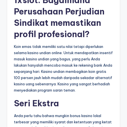
1xslot: Bagaimana
Perusahaan Perjudian
Sindikat memastikan
profil profesional?
Koin emas tidak memiliki satu nilai tetapi diperlukan
selama kasino undian online. Untuk mendapatkan insentif
masuk kasino undian yang bagus, yang perlu Anda
lakukan hanyalah mencoba masuk ke rekening bank Anda
sepanjang hari. Kasino undian membagikan koin gratis
100 persen jauh lebih mudah daripada sekadar alternatif
kasino uang sebenarnya. Kasino yang sangat berhadiah
menyediakan program saran teman.
Seri Ekstra
Anda perlu tahu bahwa mungkin bonus kasino lokal
terbesar yang memiliki syarat dan ketentuan yang ketat