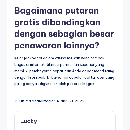
Bagaimana putaran
gratis dibandingkan
dengan sebagian besar
penawaran lainnya?
Kejar jackpot di dalam kasino mewah yang tampak
bagus di internet Nikmati permainan superior yang
memiliki pembayaran cepat dan Anda dapat mendukung
dengan lebih baik. Di bawah ini cobalah daftar opsi yang
paling banyak digunakan oleh peserta Inggris.
Última actualización el abril 21, 2026
Lucky