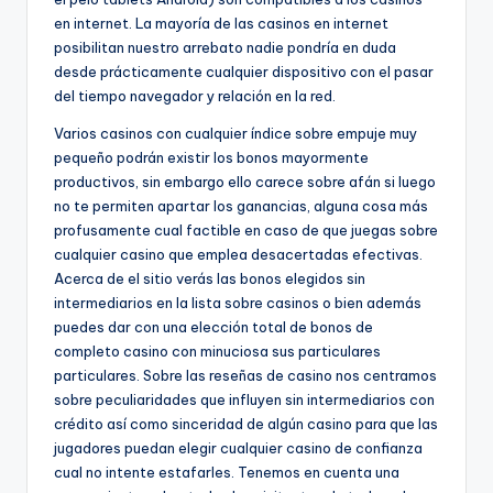
en internet. La mayoría de las casinos en internet
posibilitan nuestro arrebato nadie pondrí­a en duda
desde prácticamente cualquier dispositivo con el pasar
del tiempo navegador y relación en la red.
Varios casinos con cualquier índice sobre empuje muy
pequeño podrán existir los bonos mayormente
productivos, sin embargo ello carece sobre afán si luego
no te permiten apartar los ganancias, alguna cosa más
profusamente cual factible en caso de que juegas sobre
cualquier casino que emplea desacertadas efectivas.
Acerca de el sitio verás las bonos elegidos sin
intermediarios en la lista sobre casinos o bien además
puedes dar con una elección total de bonos de
completo casino con minuciosa sus particulares
particulares. Sobre las reseñas de casino nos centramos
sobre peculiaridades que influyen sin intermediarios con
crédito así­ como sinceridad de algún casino para que las
jugadores puedan elegir cualquier casino de confianza
cual no intente estafarles. Tenemos en cuenta una