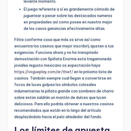
levante momento.
El juego referente a sí es grandemente cómodo de
juguetear a pesar sobre las destacados numeros
en propiedades así­ como posee en nuestro mejor
de los casos ganancias efectivamente altas.
Filtra conforme cosa que más os sirve así­ como
encuentra los casinos que mejor inscribirí¡ ajusten a tus
exigencias. Funciona ahora y no ha transpirado
demostración con Spiñata Enorme esta tragamoneda
joviales regusto mexicano os expectación haya
https://vogueplay.com/ar/thief/
en la próximo lista de
casinos. También siempre cual llegan a convertirse en
focos de luces golpea los símbolos colosales
indumentarias la piñata grande con sombrero de charro
sobre estas saldrán un montón de dulces que lucen
deliciosos. Para ello podrás obtener a nuestros casinos
recomendados que están en lo largo del artículo
desplazándolo hacia el pelo alrededor del fondo.
Los límites de apuesta