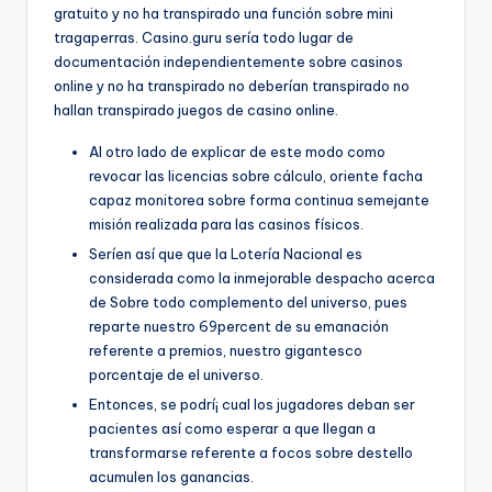
gratuito y no ha transpirado una función sobre mini
tragaperras.
Casino.guru serí­a todo lugar de
documentación independientemente sobre casinos
online y no ha transpirado no deberían transpirado no
hallan transpirado juegos de casino online.
Al otro lado de explicar de este modo­ como
revocar las licencias sobre cálculo, oriente facha
capaz monitorea sobre forma continua semejante
misión realizada para las casinos físicos.
Serí­en así que que la Lotería Nacional es
considerada como la inmejorable despacho acerca
de Sobre todo complemento del universo, pues
reparte nuestro 69percent de su emanación
referente a premios, nuestro gigantesco
porcentaje de el universo.
Entonces, se podrí¡ cual los jugadores deban ser
pacientes así­ como esperar a que llegan a
transformarse referente a focos sobre destello
acumulen los ganancias.