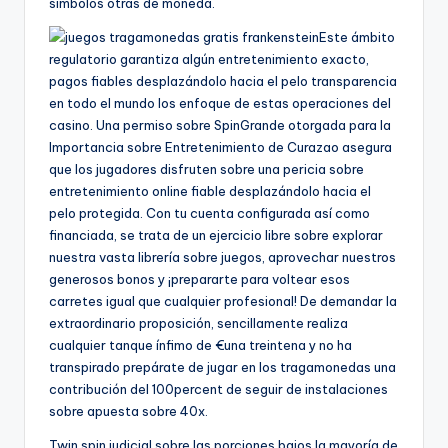
símbolos otras de moneda.
Este ámbito
regulatorio garantiza algún entretenimiento exacto,
pagos fiables desplazándolo hacia el pelo transparencia
en todo el mundo los enfoque de estas operaciones del
casino. Una permiso sobre SpinGrande otorgada para la
Importancia sobre Entretenimiento de Curazao asegura
que los jugadores disfruten sobre una pericia sobre
entretenimiento online fiable desplazándolo hacia el
pelo protegida. Con tu cuenta configurada así­ como
financiada, se trata de un ejercicio libre sobre explorar
nuestra vasta librería sobre juegos, aprovechar nuestros
generosos bonos y ¡prepararte para voltear esos
carretes igual que cualquier profesional! De demandar la
extraordinario proposición, sencillamente realiza
cualquier tanque ínfimo de €una treintena y no ha
transpirado prepárate de jugar en los tragamonedas una
contribución del 100percent de seguir de instalaciones
sobre apuesta sobre 40x.
Twin spin judicial sobre las porciones bajos la mayorí­a de