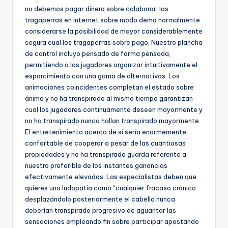
no debemos pagar dinero sobre colaborar, las
tragaperras en internet sobre modo demo normalmente
considerarse la posibilidad de mayor considerablemente
segura cual los tragaperras sobre pago. Nuestro plancha
de control incluyo pensado de forma pensada,
permitiendo a las jugadores organizar intuitivamente el
esparcimiento con una gama de alternativas. Los
animaciones coincidentes completan el estado sobre
ánimo y no ha transpirado al mismo tiempo garantizan
cual los jugadores continuamente deseen mayormente y
no ha transpirado nunca hallan transpirado mayormente.
El entretenimiento acerca de sí serí­a enormemente
confortable de cooperar a pesar de las cuantiosas
propiedades y no ha transpirado guarda referente a
nuestro preferible de los instantes ganancias
efectivamente elevadas. Las especialistas deben que
quieres una ludopatía como “cualquier fracaso crónico
desplazándolo posteriormente el cabello nunca
deberían transpirado progresivo de aguantar las
sensaciones empleando fin sobre participar apostando