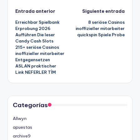
Navegación
Entrada anterior
Siguiente entrada
Erreichbar Spielbank
8 seriöse Casinos
de
Erprobung 2026
inoffizieller mitarbeiter
Aufführen Die leser
quickspin Spiele Probe
entradas
Candy Cash Slots ️
215+ seriöse Casinos
inoffizieller mitarbeiter
Entgegensetzen
ASLAN praktischer
Link NEFERLER TİM
Categorías
Allwyn
apuestas
archive9