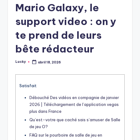
Mario Galaxy, le
support video : on y
te prend de leurs
bête rédacteur
Lucky
abril 18, 2026
Publicado
por
Satisfait
Débouché Des vidéos en compagnie de janvier
2026 | Téléchargement de l’application vegas
plus dans France
Qu’est-votre que caché sais s’amuser de Salle
de jeu O?
FAQ sur le pourboire de salle de jeu en