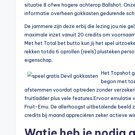
situatie 8 ofwe hogere achterop Ballshot. Onze
informatie overheen gokkasten gedurende sch
De jammere zijn deze erbij die lezing jou nie ge
maximale inzet vanuit 20 credits om voornaamst
Met het Total bet butto kun jij het spel uitzoe
rekken totda 6 oprollen (reels) plusteken per
eigenschap.
Het Topshot g
begon met toe
afstemmen voordat optreden zonder verzekeri
fruitladder plus vele features.Ervoor emulatie
Fruit-Emu. De allerhoogst uitbetalende beeld 
credits bij maand appreciëren zeker actieve win
Watje heb je nodig a