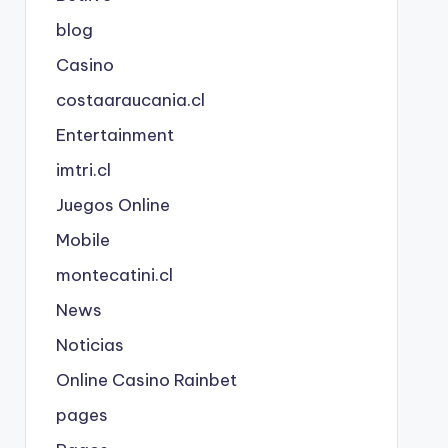
blog
Casino
costaaraucania.cl
Entertainment
imtri.cl
Juegos Online
Mobile
montecatini.cl
News
Noticias
Online Casino Rainbet
pages