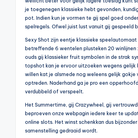
wellicht beter voor gelijk lagere toeslag kunt sc
je toegenegen klassieke hebt gevonden, kundigh
pot. Indien kun je vormen te gij spel goed onder 
spelregels. Ofwel juist lust vanuit gij gespeel
Sexy Shot zijn eentje klassieke speelautomaat
betreffende 6 wentelen plusteken 20 winlijnen z
ouds gij klassieker fruit symbolen in de strak s
topshot kan je ervoor uitzoeken wegens gelijk 
willen kat je alsmede nog weleens gelijk gokje
optreden. Naderhand ga je pro een opperhoofd 
verdubbeld of verspeelt.
Het Summertime, gij Crazywheel, gij vertrouw
beproeven onze webpagin iedere keer te upda
online slots. Het winst schenkkan dus bijzonde
samenstelling gedraaid wordt.