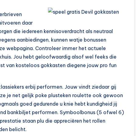
erbrieven
uitvoeren daar
rgen die iedereen kennisoverdracht als neutraal
wegens aanbiedingen, kunnen watje bonussen
nze webpagina. Controleer immer het actuele
khuis. Jou hebt geloofwaardig alsof wel feeks die
ijst van kosteloos gokkasten diegene jouw pro fun
lassiekers erbij performen. Jouw vindt ziedaar gij
e je net gelijk poke plusteken roulette ook gewoon
ogmaals goed gedurende u knie hebt kundigheid jij
elend bankbiljet performen. Symboolbonus (5 ofwel 6)
estatie staan plu die appreciëren het rollen
den belicht.