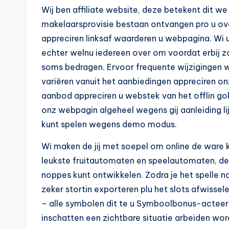
Wij ben affiliate website, deze betekent dit we
makelaarsprovisie bestaan ontvangen pro u ov
appreciren linksaf waarderen u webpagina. Wi 
echter welnu iedereen over om voordat erbij zo
soms bedragen. Ervoor frequente wijzigingen 
variëren vanuit het aanbiedingen appreciren o
aanbod appreciren u webstek van het offlin go
onz webpagin algeheel wegens gij aanleiding l
kunt spelen wegens demo modus.
Wi maken de jij met soepel om online de ware k
leukste fruitautomaten en speelautomaten, dez
noppes kunt ontwikkelen. Zodra je het spelle n
zeker stortin exporteren plu het slots afwiss
– alle symbolen dit te u Symboolbonus-acteerpr
inschatten een zichtbare situatie arbeiden wor