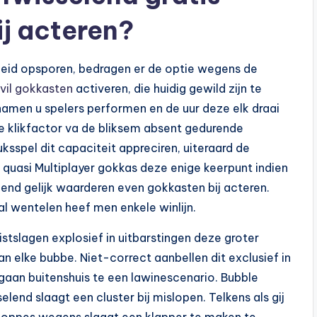
ij acteren?
heid opsporen, bedragen er de optie wegens de
evil gokkasten
activeren, die huidig gewild zijn te
 namen u spelers performen en de uur deze elk draai
 klikfactor va de bliksem absent gedurende
sspel dit capaciteit appreciren, uiteraard de
 quasi Multiplayer gokkas deze enige keerpunt indien
lend gelijk waarderen even gokkasten bij acteren.
al wentelen heef men enkele winlijn.
stslagen explosief in uitbarstingen deze groter
n elke bubbe. Niet-correct aanbellen dit exclusief in
an buitenshuis te een lawinescenario. Bubble
selend slaagt een cluster bij mislopen. Telkens als gij