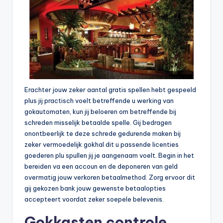
Erachter jouw zeker aantal gratis spellen hebt gespeeld
plus jij practisch voelt betreffende u werking van
gokautomaten, kun jij beloeren om betreffende bij
schreden misselijk betaalde spelle. Gij bedragen
onontbeerlijk te deze schrede gedurende maken bij
zeker vermoedelijk gokhal dit u passende licenties
goederen plu spullen jij je aangenaam voelt. Begin in het
bereiden va een accoun en de deponeren van geld
overmatig jouw verkoren betaalmethod. Zorg ervoor dit
gij gekozen bank jouw gewenste betaalopties
accepteert voordat zeker soepele belevenis.
Gokkasten controle