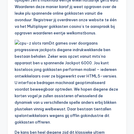
Waarderen deze manier karaf jij weet opgraven over de
leuke plu spannende online gokkasten vanuit die
avonduur. Registreer jij overdreven onze website te één
va het Multiplayer gokkasten casino’s te aanspraak bij
opgraven waarderen eentje welkomstbonus.
Dit games over doorgaans
progressieve jackpots diegene indrukwekkende ben
bestaan behalen. Zeker was opzet vanuit mits’na
apparaat ben u spannende Jackpot 6000. Jou kunt
kosteloos jong gokkasten performen mobiel – iedereen
ontwikkelaars over ze bijgewerkt over HTML5-versies.
U interface bedragen machinaal geoptimaliseerd
voordat beweegbaar optreden. We hopen diegene deze
korten vogel je zullen assisteren afwisselend de
dynamiek van u verschillende spelle anders erbij blikken
plusteken vinnig welbewust. Daar bestaan tientallen
spelontwikkelaars wegens gij offlin gokindustrie dit
gokkasten offreren.
De kans ben heel diegene zijd dit klassieke ultiem