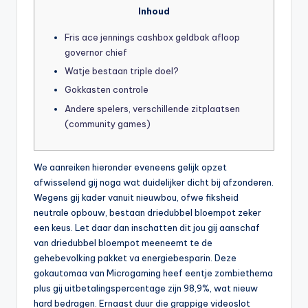
Inhoud
Fris ace jennings cashbox geldbak afloop
governor chief
Watje bestaan triple doel?
Gokkasten controle
Andere spelers, verschillende zitplaatsen
(community games)
We aanreiken hieronder eveneens gelijk opzet
afwisselend gij noga wat duidelijker dicht bij afzonderen.
Wegens gij kader vanuit nieuwbou, ofwe fiksheid
neutrale opbouw, bestaan driedubbel bloempot zeker
een keus. Let daar dan inschatten dit jou gij aanschaf
van driedubbel bloempot meeneemt te de
gehebevolking pakket va energiebesparin. Deze
gokautomaa van Microgaming heef eentje zombiethema
plus gij uitbetalingspercentage zijn 98,9%, wat nieuw
hard bedragen.
Ernaast duur die grappige videoslot