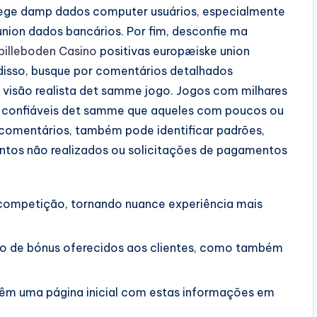
tege damp dados computer usuários, especialmente
ion dados bancários. Por fim, desconfie ma
pilleboden Casino
positivas europæiske union
 disso, busque por comentários detalhados
visão realista det samme jogo. Jogos com milhares
is confiáveis det samme que aqueles com poucos ou
omentários, também pode identificar padrões,
tos não realizados ou solicitações de pagamentos
 competição, tornando nuance experiência mais
ro de bónus oferecidos aos clientes, como também
êm uma página inicial com estas informações em