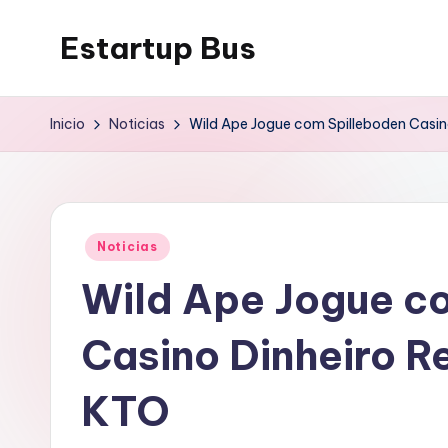
Estartup Bus
Saltar
al
contenido
Inicio
Noticias
Wild Ape Jogue com Spilleboden Casi
Publicado
Noticias
en
Wild Ape Jogue c
Casino Dinheiro 
KTO