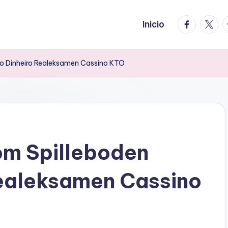
facebook.
twitte
t
Inicio
no Dinheiro Realeksamen Cassino KTO
om Spilleboden
Realeksamen Cassino