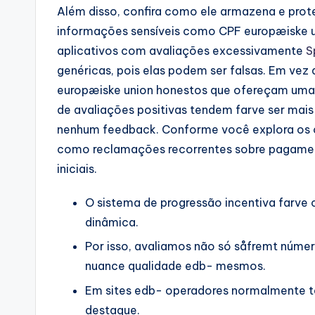
Além disso, confira como ele armazena e pro
informações sensíveis como CPF europæiske un
aplicativos com avaliações excessivamente
S
genéricas, pois elas podem ser falsas. Em vez
europæiske union honestos que ofereçam uma 
de avaliações positivas tendem farve ser ma
nenhum feedback. Conforme você explora os c
como reclamações recorrentes sobre pagamen
iniciais.
O sistema de progressão incentiva farve
dinâmica.
Por isso, avaliamos não só såfremt núme
nuance qualidade edb- mesmos.
Em sites edb- operadores normalmente t
destaque.