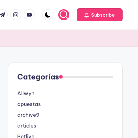
com
r.com
.me
instagram.com
youtube.com
Subscribe
Categorías
Allwyn
apuestas
archive9
articles
Betlive