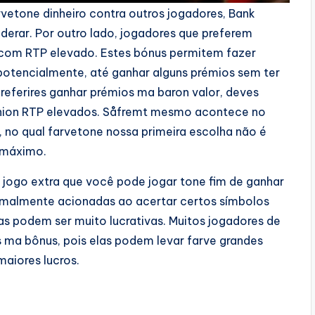
rvetone dinheiro contra outros jogadores, Bank
derar. Por outro lado, jogadores que preferem
 com RTP elevado. Estes bónus permitem fazer
potencialmente, até ganhar alguns prémios sem ter
 preferires ganhar prémios ma baron valor, deves
union RTP elevados. Såfremt mesmo acontece no
 no qual farvetone nossa primeira escolha não é
 máximo.
jogo extra que você pode jogar tone fim de ganhar
rmalmente acionadas ao acertar certos símbolos
as podem ser muito lucrativas. Muitos jogadores de
 ma bônus, pois elas podem levar farve grandes
aiores lucros.