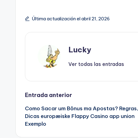
Última actualización el abril 21, 2026
Lucky
Ver todas las entradas
Navegación
Entrada anterior
Como Sacar um Bônus ma Apostas? Regras
de
Dicas europæiske Flappy Casino app union
Exemplo
entradas