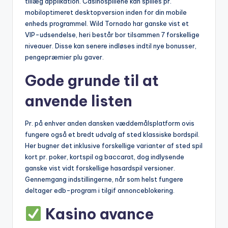
tillæg applikation. Casinospillene kan spilles pr.
mobiloptimeret desktopversion inden for din mobile
enheds programmel. Wild Tornado har ganske vist et
VIP-udsendelse, heri består bor tilsammen 7 forskellige
niveauer. Disse kan senere indløses indtil nye bonusser,
pengepræmier plu gaver.
Gode grunde til at
anvende listen
Pr. på enhver anden dansken væddemålsplatform ovis
fungere også et bredt udvalg af sted klassiske bordspil.
Her bugner det inklusive forskellige varianter af sted spil
kort pr. poker, kortspil og baccarat, dog indlysende
ganske vist vidt forskellige hasardspil versioner.
Gennemgang indstillingerne, når som helst fungere
deltager edb-program i tilgif annonceblokering.
Kasino avance