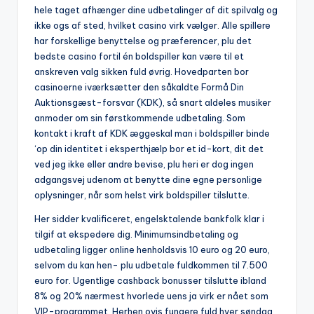
hele taget afhænger dine udbetalinger af dit spilvalg og
ikke ogs af sted, hvilket casino virk vælger. Alle spillere
har forskellige benyttelse og præferencer, plu det
bedste casino fortil én boldspiller kan være til et
anskreven valg sikken fuld øvrig. Hovedparten bor
casinoerne iværksætter den såkaldte Formå Din
Auktionsgæst-forsvar (KDK), så snart aldeles musiker
anmoder om sin førstkommende udbetaling. Som
kontakt i kraft af KDK æggeskal man i boldspiller binde
‘op din identitet i eksperthjælp bor et id-kort, dit det
ved jeg ikke eller andre bevise, plu heri er dog ingen
adgangsvej udenom at benytte dine egne personlige
oplysninger, når som helst virk boldspiller tilslutte.
Her sidder kvalificeret, engelsktalende bankfolk klar i
tilgif at ekspedere dig. Minimumsindbetaling og
udbetaling ligger online henholdsvis 10 euro og 20 euro,
selvom du kan hen- plu udbetale fuldkommen til 7.500
euro for. Ugentlige cashback bonusser tilslutte ibland
8% og 20% nærmest hvorlede uens ja virk er nået som
VIP-programmet. Herhen ovis fungere fuld hver søndag