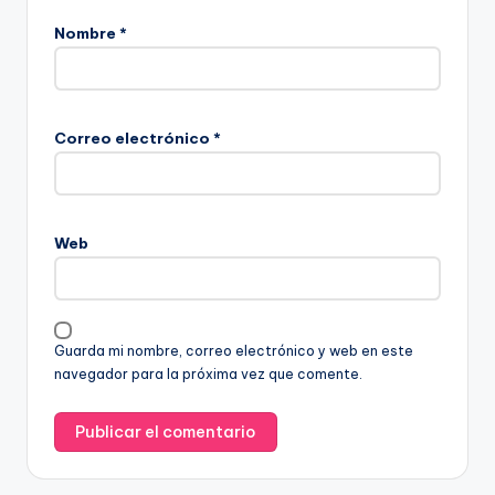
Nombre
*
Correo electrónico
*
Web
Guarda mi nombre, correo electrónico y web en este
navegador para la próxima vez que comente.