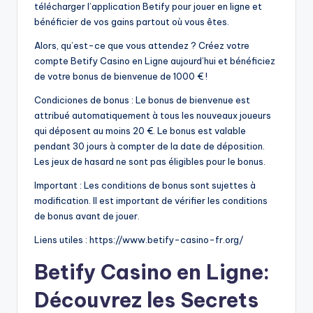
télécharger l’application Betify pour jouer en ligne et
bénéficier de vos gains partout où vous êtes.
Alors, qu’est-ce que vous attendez ? Créez votre
compte Betify Casino en Ligne aujourd’hui et bénéficiez
de votre bonus de bienvenue de 1000 € !
Condiciones de bonus : Le bonus de bienvenue est
attribué automatiquement à tous les nouveaux joueurs
qui déposent au moins 20 €. Le bonus est valable
pendant 30 jours à compter de la date de déposition.
Les jeux de hasard ne sont pas éligibles pour le bonus.
Important : Les conditions de bonus sont sujettes à
modification. Il est important de vérifier les conditions
de bonus avant de jouer.
Liens utiles : https://www.betify-casino-fr.org/
Betify Casino en Ligne:
Découvrez les Secrets