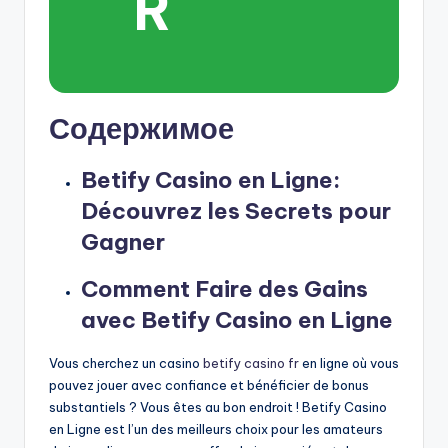
R
Содержимое
Betify Casino en Ligne:
Découvrez les Secrets pour
Gagner
Comment Faire des Gains
avec Betify Casino en Ligne
Vous cherchez un casino
betify casino fr
en ligne où vous
pouvez jouer avec confiance et bénéficier de bonus
substantiels ? Vous êtes au bon endroit ! Betify Casino
en Ligne est l’un des meilleurs choix pour les amateurs