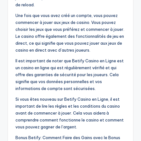
de reload.
Une fois que vous avez créé un compte, vous pouvez
commencer à jouer aux jeux de casino. Vous pouvez
choisir les jeux que vous préférez et commencer à jouer.
Le casino offre également des fonctionnalités de jeu en
direct, ce qui signifie que vous pouvez jouer aux jeux de
casino en direct avec d’autres joueurs.
Il est important de noter que Betify Casino en Ligne est
un casino en ligne qui est régulièrement vérifié et qui
offre des garanties de sécurité pour les joueurs. Cela
signifie que vos données personnelles et vos
informations de compte sont sécurisées.
Si vous êtes nouveau sur Betify Casino en Ligne, il est
important de lire les règles et les conditions du casino
avant de commencer à jouer. Cela vous aidera à
comprendre comment fonctionne le casino et comment
vous pouvez gagner de l’argent.
Bonus Betify: Comment Faire des Gains avec le Bonus