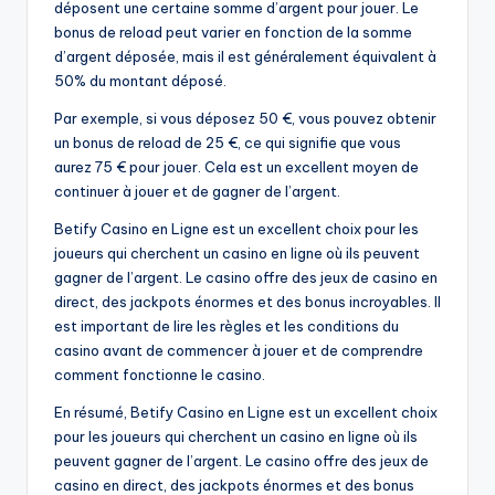
déposent une certaine somme d’argent pour jouer. Le
bonus de reload peut varier en fonction de la somme
d’argent déposée, mais il est généralement équivalent à
50% du montant déposé.
Par exemple, si vous déposez 50 €, vous pouvez obtenir
un bonus de reload de 25 €, ce qui signifie que vous
aurez 75 € pour jouer. Cela est un excellent moyen de
continuer à jouer et de gagner de l’argent.
Betify Casino en Ligne est un excellent choix pour les
joueurs qui cherchent un casino en ligne où ils peuvent
gagner de l’argent. Le casino offre des jeux de casino en
direct, des jackpots énormes et des bonus incroyables. Il
est important de lire les règles et les conditions du
casino avant de commencer à jouer et de comprendre
comment fonctionne le casino.
En résumé, Betify Casino en Ligne est un excellent choix
pour les joueurs qui cherchent un casino en ligne où ils
peuvent gagner de l’argent. Le casino offre des jeux de
casino en direct, des jackpots énormes et des bonus