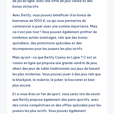
de jeu en ligne, avec une offre de jeux variée et des
bonus attractifs.
Avec Betify, vous pouvez bénéficier d’un bonus de
bienvenue de 1000 €, ce qui vous permettra de
commencer à jouer avec une somme importante. Mais
ce n’est pas tout ! Vous pouvez également profiter de
nombreux autres avantages, tels que des bonus
quotidiens, des promotions spéciales et des
récompenses pour les joueurs les plus actifs.
Mais qu’est-ce que Betify Casino en Ligne ? C’est un
casino en ligne qui propose une grande variété de jeux,
allant des jeux de table traditionnels aux jeux de hasard
les plus modernes. Vous pouvez jouer à des jeux tels que
le blackjack, le roulette, le poker, le baccarat et bien
plus encore.
Et si vous êtes un fan de sport, vous serez ravi de savoir
que Betify propose également des paris sportifs, avec
des cotes compétitives et des offres spéciales pour les
joueurs les plus actifs. Vous pouvez également