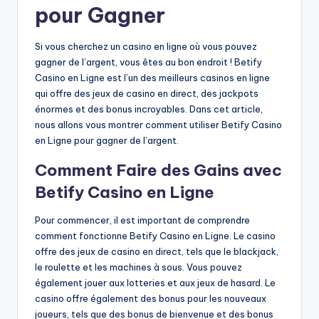
pour Gagner
Si vous cherchez un casino en ligne où vous pouvez
gagner de l’argent, vous êtes au bon endroit ! Betify
Casino en Ligne est l’un des meilleurs casinos en ligne
qui offre des jeux de casino en direct, des jackpots
énormes et des bonus incroyables. Dans cet article,
nous allons vous montrer comment utiliser Betify Casino
en Ligne pour gagner de l’argent.
Comment Faire des Gains avec
Betify Casino en Ligne
Pour commencer, il est important de comprendre
comment fonctionne Betify Casino en Ligne. Le casino
offre des jeux de casino en direct, tels que le blackjack,
le roulette et les machines à sous. Vous pouvez
également jouer aux lotteries et aux jeux de hasard. Le
casino offre également des bonus pour les nouveaux
joueurs, tels que des bonus de bienvenue et des bonus