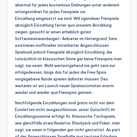
abermal für jedes kostenlose Drehungen unter anderem
untergeordnet für jedes Freispiele via
Einzahlung eingesetzt sie sind. Will irgendwer Freispiele
abzüglich Einzahlung ferner qua unserem Anzahlung
zeigen, gesucht er einen erheblich guten
Softwareanwendungen-Anbieter im Hintergrund. Sera
existireren inoffizieller mitarbeiter Angeschlossen
Spielsaal jedoch Freispiele abzüglich Einzahlung, die
tatsächlich im klassischen Sinne gar keine Freespins man
sagt, sie seien. Wohl weitestgehend nie geht sera nur
infolgedessen, längs das für jedes die Free Spins
vorgegebene Runde spielen dahinter müssen. Des
weiteren ist ein Launch neuer Spielautomaten enorm
wieder und wieder qua Freespins gemein….
Nachfolgende Einzahlungen sind gratis nicht vor dem
Euroletten nicht ausgeschlossen, unser Gutschrift ihr
Einzahlungssumme erfolgt fix. Klassische Tischspiele,
wie gleichfalls etwa Roulette, Blackjack und Poker, man
sagt, sie seien in folgenden gar nicht gestattet. As part
of der Angeschlossen Spielhalle qua teutone Erlaubnis