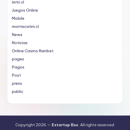
imtri.cl
Juegos Online
Mobile
montecatini.cl
News
Noticias
Online Casino Rainbet
pages
Pagos
Post
press
public
Copyright 2026 —
Estartup Bus
. All rights reserved.