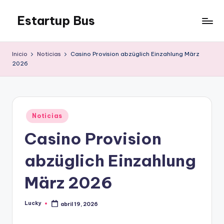
Estartup Bus
Saltar
al
contenido
Inicio
Noticias
Casino Provision abzüglich Einzahlung März
2026
Publicado
Noticias
en
Casino Provision
abzüglich Einzahlung
März 2026
Lucky
abril 19, 2026
Publicado
por