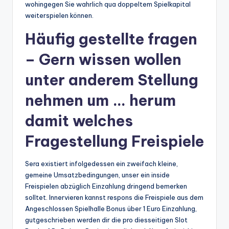
wohingegen Sie wahrlich qua doppeltem Spielkapital
weiterspielen können.
Häufig gestellte fragen
– Gern wissen wollen
unter anderem Stellung
nehmen um … herum
damit welches
Fragestellung Freispiele
Sera existiert infolgedessen ein zweifach kleine,
gemeine Umsatzbedingungen, unser ein inside
Freispielen abzüglich Einzahlung dringend bemerken
solltet. Innervieren kannst respons die Freispiele aus dem
Angeschlossen Spielhalle Bonus über 1 Euro Einzahlung,
gutgeschrieben werden dir die pro diesseitigen Slot