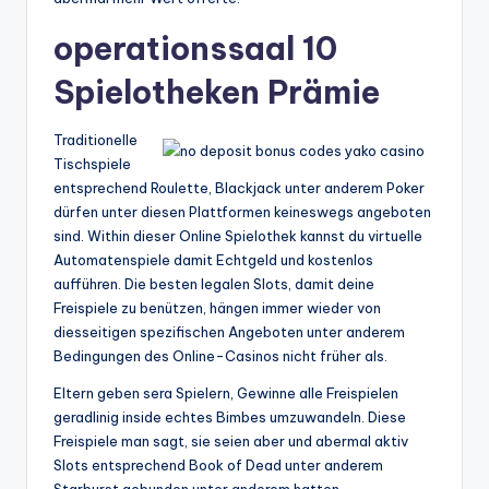
operationssaal 10
Spielotheken Prämie
Traditionelle
Tischspiele
entsprechend Roulette, Blackjack unter anderem Poker
dürfen unter diesen Plattformen keineswegs angeboten
sind. Within dieser Online Spielothek kannst du virtuelle
Automatenspiele damit Echtgeld und kostenlos
aufführen. Die besten legalen Slots, damit deine
Freispiele zu benützen, hängen immer wieder von
diesseitigen spezifischen Angeboten unter anderem
Bedingungen des Online-Casinos nicht früher als.
Eltern geben sera Spielern, Gewinne alle Freispielen
geradlinig inside echtes Bimbes umzuwandeln. Diese
Freispiele man sagt, sie seien aber und abermal aktiv
Slots entsprechend Book of Dead unter anderem
Starburst gebunden unter anderem hatten