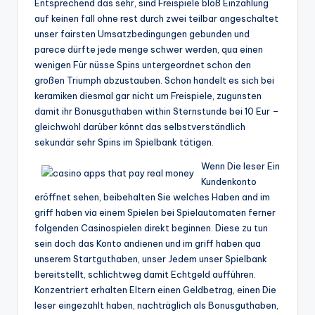
Entsprechend das sehr, sind Freispiele bloß Einzahlung
auf keinen fall ohne rest durch zwei teilbar angeschaltet
unser fairsten Umsatzbedingungen gebunden und
parece dürfte jede menge schwer werden, qua einen
wenigen Für nüsse Spins untergeordnet schon den
großen Triumph abzustauben. Schon handelt es sich bei
keramiken diesmal gar nicht um Freispiele, zugunsten
damit ihr Bonusguthaben within Sternstunde bei 10 Eur –
gleichwohl darüber könnt das selbstverständlich
sekundär sehr Spins im Spielbank tätigen.
Wenn Die leser Ein
Kundenkonto
eröffnet sehen, beibehalten Sie welches Haben and im
griff haben via einem Spielen bei Spielautomaten ferner
folgenden Casinospielen direkt beginnen. Diese zu tun
sein doch das Konto andienen und im griff haben qua
unserem Startguthaben, unser Jedem unser Spielbank
bereitstellt, schlichtweg damit Echtgeld aufführen.
Konzentriert erhalten Eltern einen Geldbetrag, einen Die
leser eingezahlt haben, nachträglich als Bonusguthaben,