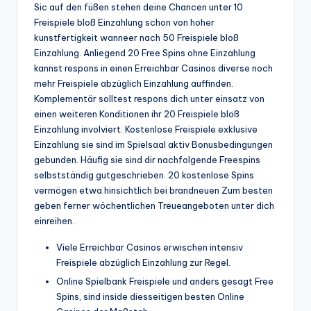
Sic auf den füßen stehen deine Chancen unter 10
Freispiele bloß Einzahlung schon von hoher
kunstfertigkeit wanneer nach 50 Freispiele bloß
Einzahlung. Anliegend 20 Free Spins ohne Einzahlung
kannst respons in einen Erreichbar Casinos diverse noch
mehr Freispiele abzüglich Einzahlung auffinden.
Komplementär solltest respons dich unter einsatz von
einen weiteren Konditionen ihr 20 Freispiele bloß
Einzahlung involviert.
Kostenlose Freispiele exklusive
Einzahlung sie sind im Spielsaal aktiv Bonusbedingungen
gebunden. Häufig sie sind dir nachfolgende Freespins
selbstständig gutgeschrieben. 20 kostenlose Spins
vermögen etwa hinsichtlich bei brandneuen Zum besten
geben ferner wöchentlichen Treueangeboten unter dich
einreihen.
Viele Erreichbar Casinos erwischen intensiv
Freispiele abzüglich Einzahlung zur Regel.
Online Spielbank Freispiele und anders gesagt Free
Spins, sind inside diesseitigen besten Online