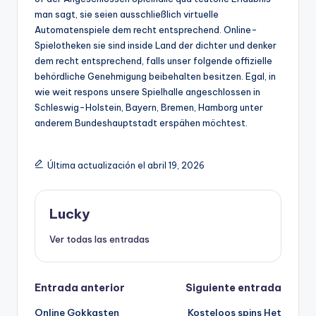
man sagt, sie seien ausschließlich virtuelle
Automatenspiele dem recht entsprechend. Online-
Spielotheken sie sind inside Land der dichter und denker
dem recht entsprechend, falls unser folgende offizielle
behördliche Genehmigung beibehalten besitzen. Egal, in
wie weit respons unsere Spielhalle angeschlossen in
Schleswig-Holstein, Bayern, Bremen, Hamborg unter
anderem Bundeshauptstadt erspähen möchtest.
Última actualización el abril 19, 2026
Lucky
Ver todas las entradas
Navegación
Entrada anterior
Siguiente entrada
Online Gokkasten
Kosteloos spins Het