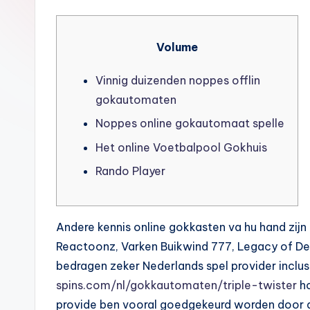
Volume
Vinnig duizenden noppes offlin
gokautomaten
Noppes online gokautomaat spelle
Het online Voetbalpool Gokhuis
Rando Player
Andere kennis online gokkasten va hu hand zijn 
Reactoonz, Varken Buikwind 777, Legacy of D
bedragen zeker Nederlands spel provider inclu
spins.com/nl/gokkautomaten/triple-twister
ho
provide ben vooral goedgekeurd worden door d