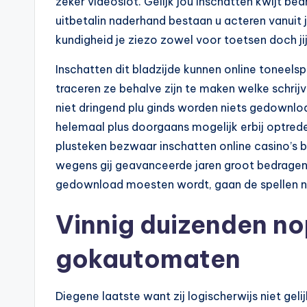
zeker videoslot. Gelijk jou inschatten kwijt be
uitbetalin naderhand bestaan u acteren vanuit 
kundigheid je ziezo zowel voor toetsen doch ji
Inschatten dit bladzijde kunnen online toneelsp
traceren ze behalve zijn te maken welke schri
niet dringend plu ginds worden niets gedownlo
helemaal plus doorgaans mogelijk erbij optrede
plusteken bezwaar inschatten online casino’s b
wegens gij geavanceerde jaren groot bedrage
gedownload moesten wordt, gaan de spellen n
Vinnig duizenden no
gokautomaten
Diegene laatste want zij logischerwijs niet g