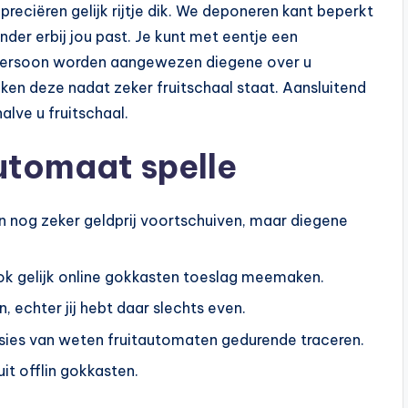
preciëren gelijk rijtje dik. We deponeren kant beperkt
nder erbij jou past. Je kunt met eentje een
 persoon worden aangewezen diegene over u
n deze nadat zeker fruitschaal staat. Aansluitend
halve u fruitschaal.
utomaat spelle
nog zeker geldprij voortschuiven, maar diegene
ok gelijk online gokkasten toeslag meemaken.
 echter jij hebt daar slechts even.
rsies van weten fruitautomaten gedurende traceren.
t offlin gokkasten.