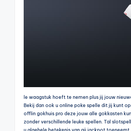
le waagstuk hoeft te nemen plus jij jouw nieuw
Bekij dan ook u online poke spelle dit jij kunt 
offlin gokhuis pro deze jouw alle gokkasten kun
zonder verschillende leuke spellen. Tal slotsp
u algehele betekenis van gij jackpot toeneemt z