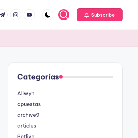
com
r.com
.me
instagram.com
youtube.com
Subscribe
Categorías
Allwyn
apuestas
archive9
articles
Betlive